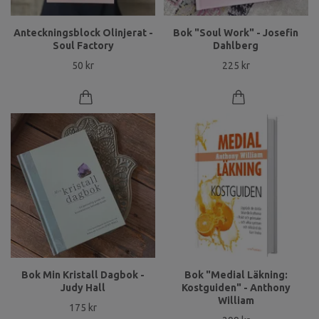
Anteckningsblock Olinjerat -
Bok "Soul Work" - Josefin
Soul Factory
Dahlberg
50 kr
225 kr
Bok Min Kristall Dagbok -
Bok "Medial Läkning:
Judy Hall
Kostguiden" - Anthony
William
175 kr