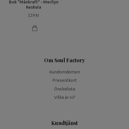
Bok "Månkraft" - Merilyn
Keskula
229 kr
Om Soul Factory
Kundomdömen
Presentkort
Önskelista
Vilka är vi?
Kundtjänst