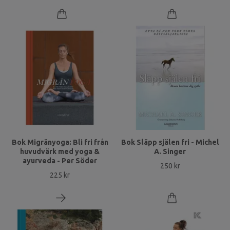
Bok Migränyoga: Bli fri från
Bok Släpp själen fri - Michel
huvudvärk med yoga &
A. Singer
ayurveda - Per Söder
250 kr
225 kr