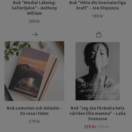
Bok "Medial Läkning:
Bok "Hitta din övernaturliga
Sellerijuice" - Anthony
kraft" - Joe Dispenza
William
189 kr
269 kr
Bok Lemurien och Atlantis -
Bok "Jag ska förändra hela
En resa i tiden
världen lilla mamma" - Laila
Svensson
279 kr
239 kr
299 kr