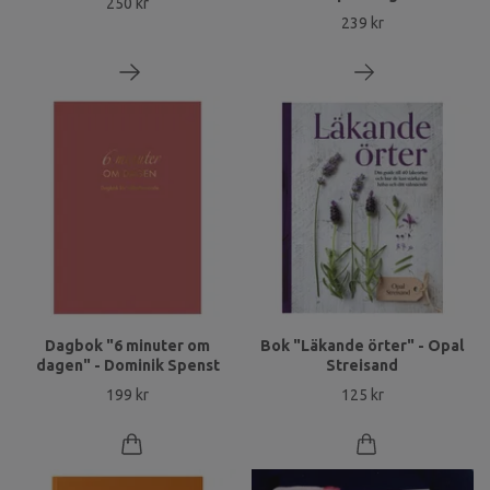
250 kr
239 kr
Dagbok "6 minuter om
Bok "Läkande örter" - Opal
dagen" - Dominik Spenst
Streisand
199 kr
125 kr