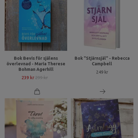
Bok Bevis för själens
Bok "Stjärnsjäl" - Rebecca
överlevnad - Maria Therese
Campbell
Bohman Agerhill
249 kr
239 kr
299 kr