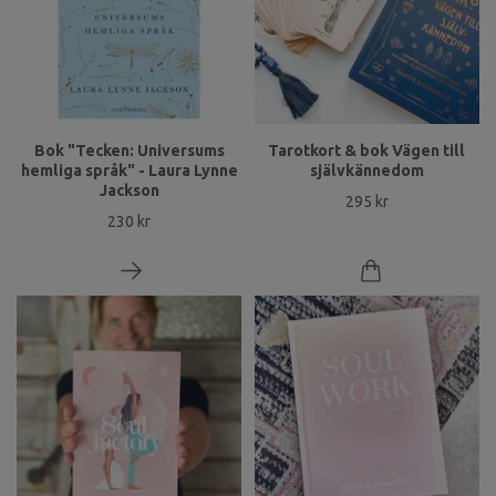
Bok "Tecken: Universums
Tarotkort & bok Vägen till
hemliga språk" - Laura Lynne
självkännedom
Jackson
295 kr
230 kr