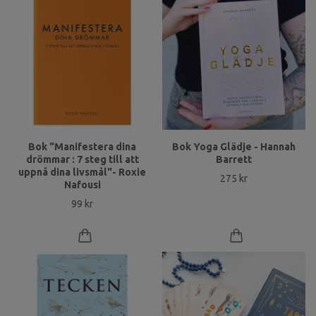
Bok "Manifestera dina
Bok Yoga Glädje - Hannah
drömmar : 7 steg till att
Barrett
uppnå dina livsmål"- Roxie
275 kr
Nafousi
99 kr