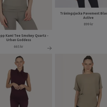
Träningsjacka Pavement Blac
Active
899 kr
pp Kami Tee Smokey Quartz -
Urban Goddess
665 kr