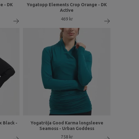
e - DK
Yogatopp Elements Crop Orange - DK
Active
469 kr
 Black -
Yogatröja Good Karma longsleeve
Seamoss - Urban Goddess
758 kr