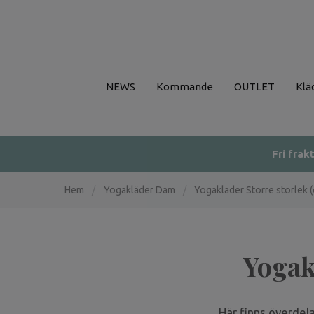
NEWS
Kommande
OUTLET
Klä
Fri frak
Hem
/
Yogakläder Dam
/
Yogakläder Större storlek (
Yogak
Här finns överdela