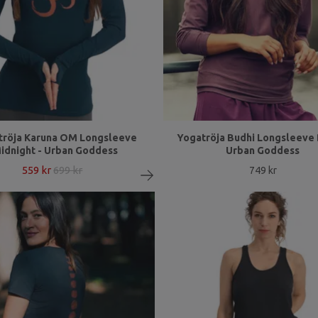
tröja Karuna OM Longsleeve
Yogatröja Budhi Longsleeve 
idnight - Urban Goddess
Urban Goddess
559 kr
699 kr
749 kr