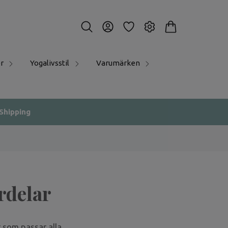
r
Yogalivsstil
Varumärken
 Shipping
rdelar
r som passar alla