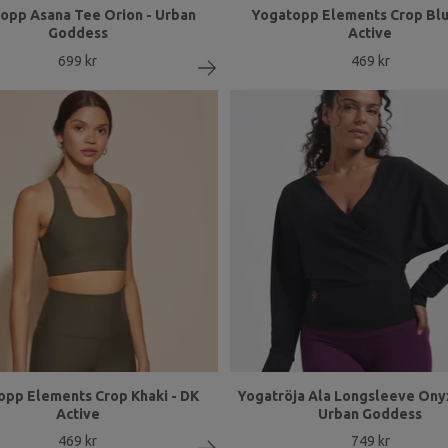
opp Asana Tee Orion - Urban
Yogatopp Elements Crop Blu
Goddess
Active
699 kr
469 kr
opp Elements Crop Khaki - DK
Yogatröja Ala Longsleeve Onyx
Active
Urban Goddess
469 kr
749 kr