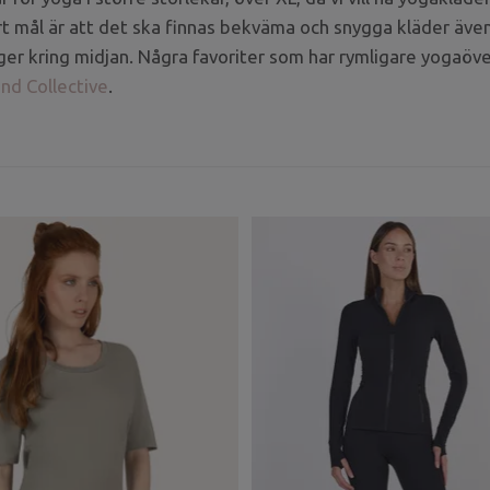
t mål är att det ska finnas bekväma och snygga kläder även
ger kring midjan. Några favoriter som har rymligare yogaöv
end Collective
.