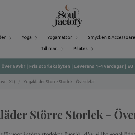
der
Yoga
Yogamattor
Smycken & Accessoare
Till män
Pilates
t över 699kr | Fria storleksbyten | Leverans 1-4 vardagar | EU
över XL)
/
Yogakläder Större Storlek - Överdelar
läder Större Storlek - Öve
r för yoga i större storlekar, över XL, då vi vill ha yogakläde