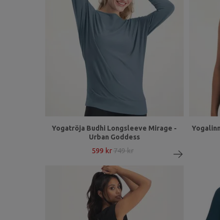
Yogatröja Budhi Longsleeve Mirage -
Yogalinn
Urban Goddess
599 kr
749 kr