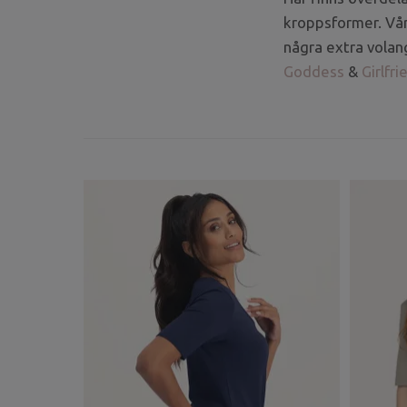
kroppsformer. Vår
några extra volan
Goddess
&
Girlfri