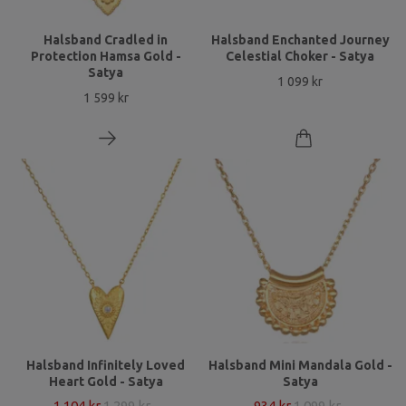
Halsband Cradled in
Halsband Enchanted Journey
Protection Hamsa Gold -
Celestial Choker - Satya
Satya
1 099 kr
1 599 kr
Halsband Infinitely Loved
Halsband Mini Mandala Gold -
Heart Gold - Satya
Satya
1 104 kr
1 299 kr
934 kr
1 099 kr