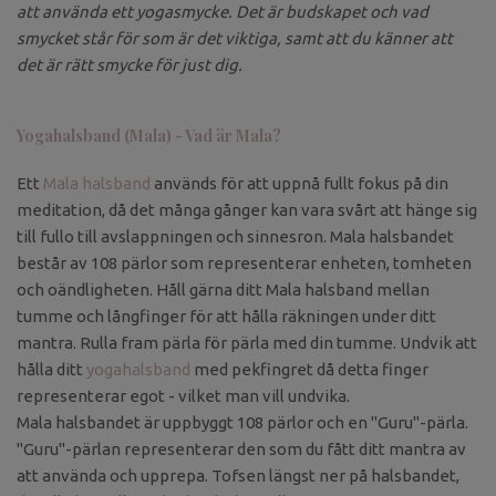
att använda ett yogasmycke. Det är budskapet och vad
smycket står för som är det viktiga, samt att du känner att
det är rätt smycke för just dig.
Yogahalsband (Mala) - Vad är Mala?
Ett
Mala halsband
används för att uppnå fullt fokus på din
meditation, då det många gånger kan vara svårt att hänge sig
till fullo till avslappningen och sinnesron. Mala halsbandet
består av 108 pärlor som representerar enheten, tomheten
och oändligheten. Håll gärna ditt Mala halsband mellan
tumme och långfinger för att hålla räkningen under ditt
mantra. Rulla fram pärla för pärla med din tumme. Undvik att
hålla ditt
yogahalsband
med pekfingret då detta finger
representerar egot - vilket man vill undvika.
Mala halsbandet är uppbyggt 108 pärlor och en "Guru"-pärla.
"Guru"-pärlan representerar den som du fått ditt mantra av
att använda och upprepa. Tofsen längst ner på halsbandet,