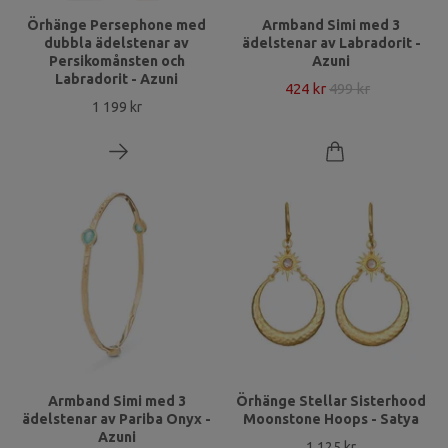
Örhänge Persephone med
Armband Simi med 3
dubbla ädelstenar av
ädelstenar av Labradorit -
Persikomånsten och
Azuni
Labradorit - Azuni
424 kr
499 kr
1 199 kr
Armband Simi med 3
Örhänge Stellar Sisterhood
ädelstenar av Pariba Onyx -
Moonstone Hoops - Satya
Azuni
1 125 kr