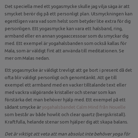
Det speciella med ett yogasmycke skulle jag vilja säga är att
smycket berör dig på ett personligt plan. Utsmyckningen kan
egentligen vara vad som helst som betyder lite extra för dig
personligen. Ett yogasmycke kan vara ett halsband, ring,
armband eller en annan yogaaccessoar som du smyckar dig
med. Ett exempel är yogahalsbanden som också kallas för
Mala, som är väldigt fint att använda till meditationen. Se
mer om Malas nedan.
Ett yogasmycke är väldigt trevligt att ge bort i present då det
ofta blir väldigt personligt och genomtänkt. Att ge till
exempel ett armband med en vacker tilltalande text eller
med vackra välgörande kristaller och stenar som kan
förstärka det man behöver hjälp med. Ett exempel på ett
sådant smycke är
yogahalsbandet Calm Mind från Nouelle
som består av både howlit och clear quartz (bergskristall).
Kraftfulla, helande stenar som hjälper dig att skapa balans.
Det är viktigt att veta att man absolut inte behöver yoga för