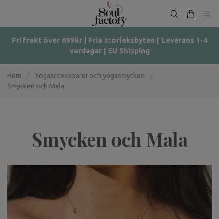
Fri frakt över 699kr | Fria storleksbyten | Leverans 1-4
vardagar | EU Shipping
Hem
/
Yogaaccessoarer och yogasmycken
/
Smycken och Mala
Smycken och Mala