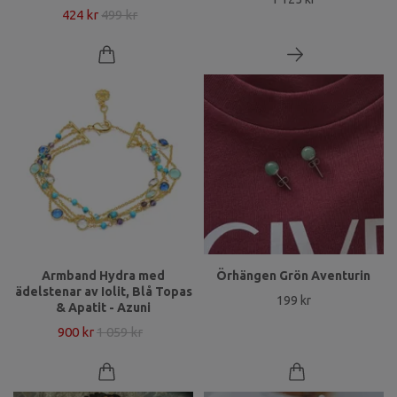
424 kr
499 kr
Armband Hydra med
Örhängen Grön Aventurin
ädelstenar av Iolit, Blå Topas
199 kr
& Apatit - Azuni
900 kr
1 059 kr