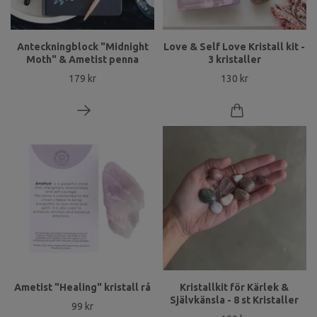
Anteckningblock "Midnight
Love & Self Love Kristall kit -
Moth" & Ametist penna
3 kristaller
179 kr
130 kr
Ametist "Healing" kristall rå
Kristallkit för Kärlek &
Självkänsla - 8 st Kristaller
99 kr