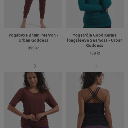
Yogabyxa Bhumi Marron -
Yogatröja Good Karma
Urban Goddess
longsleeve Seamoss - Urban
Goddess
899 kr
758 kr