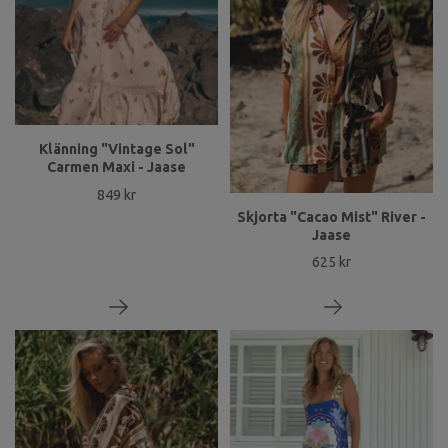
Klänning "Vintage Sol"
Carmen Maxi - Jaase
849 kr
Skjorta "Cacao Mist" River -
Jaase
625 kr