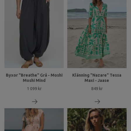
Byxor "Breathe" Grå - Moshi
Klänning "Nazare" Tessa
Moshi Mind
Maxi - Jaase
1 099 kr
849 kr