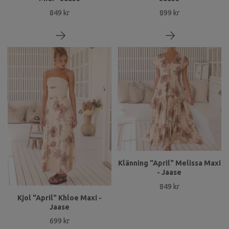
849 kr
899 kr
Klänning "April" Melissa Maxi
- Jaase
849 kr
Kjol "April" Khloe Maxi -
Jaase
699 kr