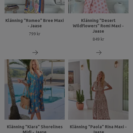
Klänning "Romeo" Bree Maxi
Klänning "Desert
- Jaase
Wildflowers" Romi Maxi -
Jaase
799 kr
849 kr
Klänning "Kiara" Shorelines
Klänning "Paola" Rina Maxi -
Midi - Jaase
Jaase