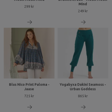
Mind
299 kr
249 kr
Blus Nico Print Paloma -
Yogabyxa Dakini Seamoss -
Jaase
Urban Goddess
725 kr
865 kr