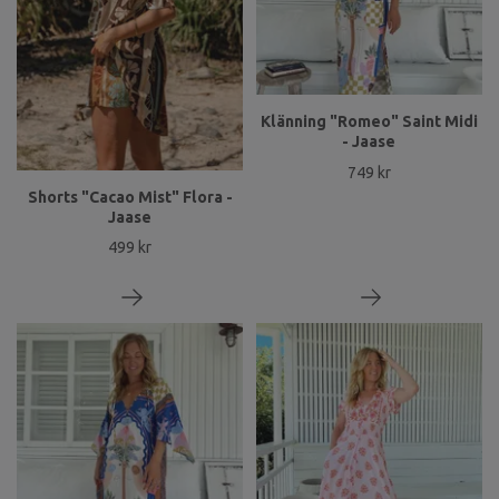
Klänning "Romeo" Saint Midi
- Jaase
749 kr
Shorts "Cacao Mist" Flora -
Jaase
499 kr