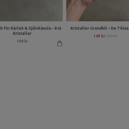
it för Kärlek & Självkänsla - 8 st
Kristaller Grundkit – De 7 kla
Kristaller
149 kr
199 kr
199 kr