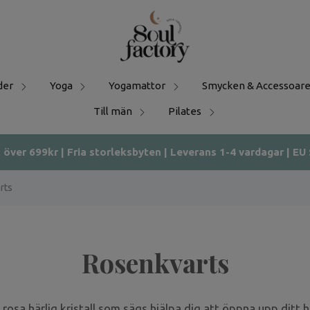
der
Yoga
Yogamattor
Smycken & Accessoare
Till män
Pilates
t över 699kr | Fria storleksbyten | Leverans 1-4 vardagar | EU
rts
Rosenkvarts
rosa härlig kristall som sägs hjälpa dig att öppna upp ditt hj