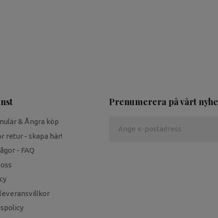
nst
Prenumerera på vårt nyhe
mulär & Ångra köp
r retur - skapa här!
rågor - FAQ
 oss
cy
leveransvillkor
tspolicy