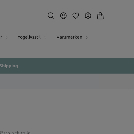
r
Yogalivsstil
Varumärken
 Shipping
ärta och ta in