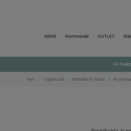
NEWS
Kommande
OUTLET
Klä
Fri frak
Hem
/
Yogalivsstil
/
Kristaller & Stenar
/
Rosenkva
Rosenkvarts är en 