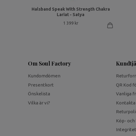
Halsband Speak With Strength Chakra
Lariat - Satya
1 399 kr
Om Soul Factory
Kundtjä
Kundomdömen
Returfor
Presentkort
QR Kod fö
Önskelista
Vanliga f
Vilka är vi?
Kontakta
Returpoli
Köp- och 
Integrite