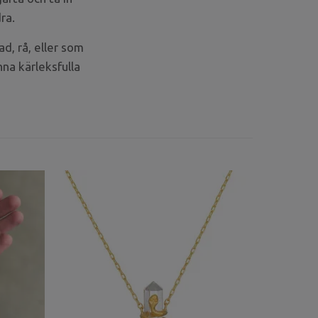
dra.
d, rå, eller som
na kärleksfulla