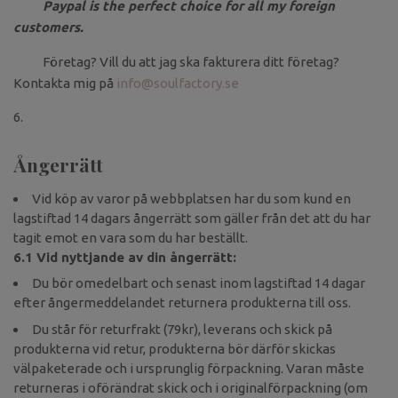
Paypal is the perfect choice for all my foreign
customers.
Företag? Vill du att jag ska fakturera ditt företag?
Kontakta mig på
info@soulfactory.se
Ångerrätt
Vid köp av varor på webbplatsen har du som kund en
lagstiftad 14 dagars ångerrätt som gäller från det att du har
tagit emot en vara som du har beställt.
6.1 Vid nyttjande av din ångerrätt:
Du bör omedelbart och senast inom lagstiftad 14 dagar
efter ångermeddelandet returnera produkterna till oss.
Du står för returfrakt (79kr), leverans och skick på
produkterna vid retur, produkterna bör därför skickas
välpaketerade och i ursprunglig förpackning. Varan måste
returneras i oförändrat skick och i originalförpackning (om