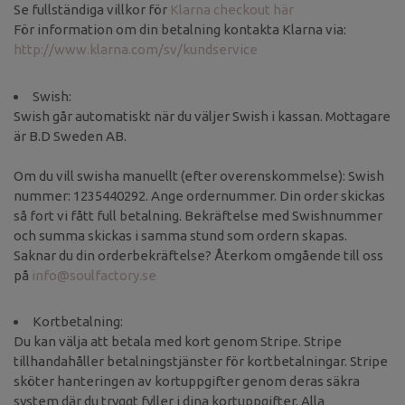
Se fullständiga villkor för
Klarna checkout här
För information om din betalning kontakta Klarna via:
http://www.klarna.com/sv/kundservice
Swish:
Swish går automatiskt när du väljer Swish i kassan. Mottagare
är B.D Sweden AB.
Om du vill swisha manuellt (efter overenskommelse): Swish
nummer: 1235440292. Ange ordernummer. Din order skickas
så fort vi fått full betalning. Bekräftelse med Swishnummer
och summa skickas i samma stund som ordern skapas.
Saknar du din orderbekräftelse? Återkom omgående till oss
på
info@soulfactory.se
Kortbetalning:
Du kan välja att betala med kort genom Stripe. Stripe
tillhandahåller betalningstjänster för kortbetalningar. Stripe
sköter hanteringen av kortuppgifter genom deras säkra
system där du tryggt fyller i dina kortuppgifter. Alla