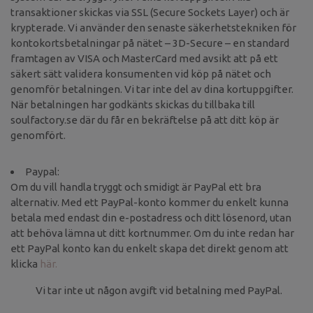
transaktioner skickas via SSL (Secure Sockets Layer) och är
krypterade. Vi använder den senaste säkerhetstekniken för
kontokortsbetalningar på nätet – 3D-Secure – en standard
framtagen av VISA och MasterCard med avsikt att på ett
säkert sätt validera konsumenten vid köp på nätet och
genomför betalningen. Vi tar inte del av dina kortuppgifter.
När betalningen har godkänts skickas du tillbaka till
soulfactory.se där du får en bekräftelse på att ditt köp är
genomfört.
Paypal:
Om du vill handla tryggt och smidigt är PayPal ett bra
alternativ. Med ett PayPal-konto kommer du enkelt kunna
betala med endast din e-postadress och ditt lösenord, utan
att behöva lämna ut ditt kortnummer. Om du inte redan har
ett PayPal konto kan du enkelt skapa det direkt genom att
klicka
här.
Vi tar inte ut någon avgift vid betalning med PayPal.