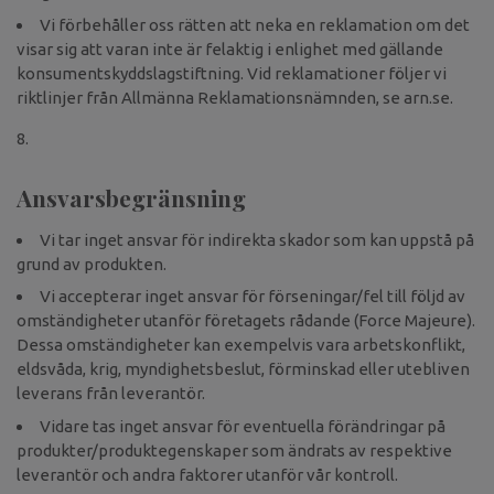
Vi förbehåller oss rätten att neka en reklamation om det
visar sig att varan inte är felaktig i enlighet med gällande
konsumentskyddslagstiftning. Vid reklamationer följer vi
riktlinjer från Allmänna Reklamationsnämnden, se arn.se.
Ansvarsbegränsning
Vi tar inget ansvar för indirekta skador som kan uppstå på
grund av produkten.
Vi accepterar inget ansvar för förseningar/fel till följd av
omständigheter utanför företagets rådande (Force Majeure).
Dessa omständigheter kan exempelvis vara arbetskonflikt,
eldsvåda, krig, myndighetsbeslut, förminskad eller utebliven
leverans från leverantör.
Vidare tas inget ansvar för eventuella förändringar på
produkter/produktegenskaper som ändrats av respektive
leverantör och andra faktorer utanför vår kontroll.