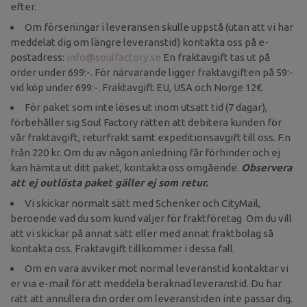
efter.
Om förseningar i leveransen skulle uppstå (utan att vi har
meddelat dig om längre leveranstid) kontakta oss på e-
postadress:
info@soulfactory.se
En fraktavgift tas ut på
order under 699:-. För närvarande ligger fraktavgiften på 59:-
vid köp under 699:-. Fraktavgift EU, USA och Norge 12€.
För paket som inte löses ut inom utsatt tid (7 dagar),
förbehåller sig Soul Factory rätten att debitera kunden för
vår fraktavgift, returfrakt samt expeditionsavgift till oss. F.n
från 220 kr. Om du av någon anledning får förhinder och ej
kan hämta ut ditt paket, kontakta oss omgående.
Observera
att ej outlösta paket gäller ej som retur.
Vi skickar normalt sätt med Schenker och CityMail,
beroende vad du som kund väljer för fraktföretag Om du vill
att vi skickar på annat sätt eller med annat fraktbolag så
kontakta oss. Fraktavgift tillkommer i dessa fall
.
Om en vara avviker mot normal leveranstid kontaktar vi
er via e-mail för att meddela beräknad leveranstid. Du har
rätt att annullera din order om leveranstiden inte passar dig.