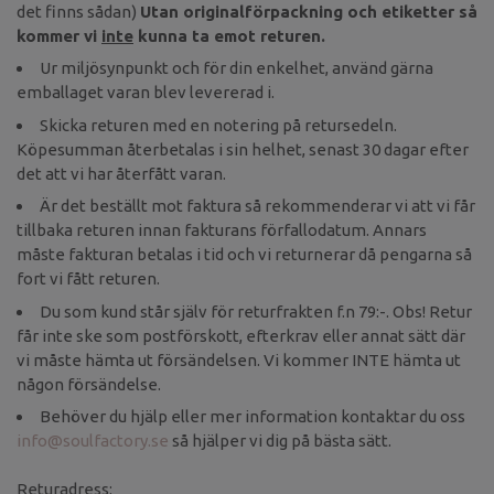
det finns sådan)
Utan originalförpackning och etiketter så
kommer vi
inte
kunna ta emot returen.
Ur miljösynpunkt och för din enkelhet, använd gärna
emballaget varan blev levererad i.
Skicka returen med en notering på retursedeln.
Köpesumman återbetalas i sin helhet, senast 30 dagar efter
det att vi har återfått varan.
Är det beställt mot faktura så rekommenderar vi att vi får
tillbaka returen innan fakturans förfallodatum. Annars
måste fakturan betalas i tid och vi returnerar då pengarna så
fort vi fått returen.
Du som kund står själv för returfrakten f.n 79:-. Obs! Retur
får inte ske som postförskott, efterkrav eller annat sätt där
vi måste hämta ut försändelsen. Vi kommer INTE hämta ut
någon försändelse.
Behöver du hjälp eller mer information kontaktar du oss
info@soulfactory.se
så hjälper vi dig på bästa sätt.
Returadress: