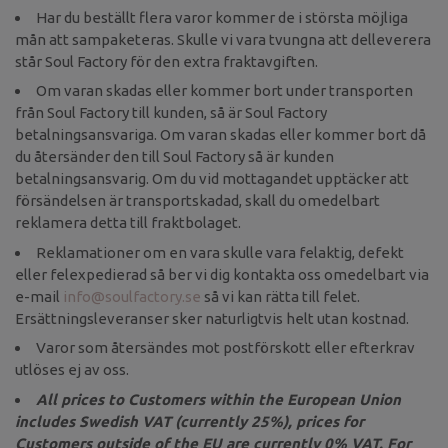
Har du beställt flera varor kommer de i största möjliga
mån att sampaketeras. Skulle vi vara tvungna att delleverera
står Soul Factory för den extra fraktavgiften.
Om varan skadas eller kommer bort under transporten
från Soul Factory till kunden, så är Soul Factory
betalningsansvariga. Om varan skadas eller kommer bort då
du återsänder den till Soul Factory så är kunden
betalningsansvarig. Om du vid mottagandet upptäcker att
försändelsen är transportskadad, skall du omedelbart
reklamera detta till fraktbolaget.
Reklamationer om en vara skulle vara felaktig, defekt
eller felexpedierad så ber vi dig kontakta oss omedelbart via
e-mail
info@soulfactory.se
så vi kan rätta till felet.
Ersättningsleveranser sker naturligtvis helt utan kostnad.
Varor som återsändes mot postförskott eller efterkrav
utlöses ej av oss.
All prices to Customers within the European Union
includes Swedish VAT (currently 25%), prices for
Customers outside of the EU are currently 0% VAT. For