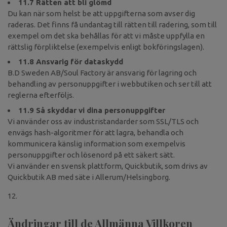
11.7 Rätten att bli glömd
Du kan när som helst be att uppgifterna som avser dig
raderas. Det finns få undantag till rätten till radering, som till
exempel om det ska behållas för att vi måste uppfylla en
rättslig förpliktelse (exempelvis enligt bokföringslagen).
11.8 Ansvarig för dataskydd
B.D Sweden AB/Soul Factory är ansvarig för lagring och
behandling av personuppgifter i webbutiken och ser till att
reglerna efterföljs.
11.9 Så skyddar vi dina personuppgifter
Vi använder oss av industristandarder som SSL/TLS och
envägs hash-algoritmer för att lagra, behandla och
kommunicera känslig information som exempelvis
personuppgifter och lösenord på ett säkert sätt.
Vi använder en svensk plattform, Quickbutik, som drivs av
Quickbutik AB med säte i Allerum/Helsingborg.
Ändringar till de Allmänna Villkoren