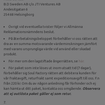
B.D Sweden AB c/o JTI Ventures AB
Andesitgatan 6
254 68 Helsingborg
Övrigt vid eventuella tvister följer vi Allmänna
Reklamationsnämndens beslut.
På återbetalningsbeloppet förbehåller vi oss rätten att
dra av en summa motsvarande värdeminskningen jämfört
med varans ursprungliga värde vid använd eller skadad
produkt.
För mer om den lagstiftade ångerrätten, se
här.
För paket som inte löses ut inom utsatt tid (7 dagar),
förbehåller sig Soul Factory rätten att debitera kunden för
vår fraktavgift, returfrakt samt expeditionsavgift till oss. F.n
från 220 kr. Om du av någon anledning får förhinder och ej
kan hämta ut ditt paket, kontakta oss omgående.
Observera
att ej outlösta paket gäller ej som retur.