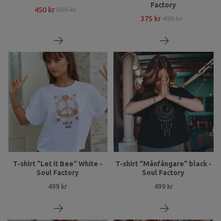
Factory
450 kr
899 kr
375 kr
499 kr
T-shirt "Let it Bee" White -
T-shirt "Månfångare" black -
Soul Factory
Soul Factory
499 kr
499 kr