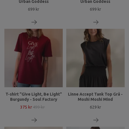
Urban Goddess
Urban Goddess
699 kr
699 kr
T-shirt "Give Light, Be Light"
Linne Accept Tank Top Grå -
Burgundy - Soul Factory
Moshi Moshi Mind
375 kr
499 kr
629 kr