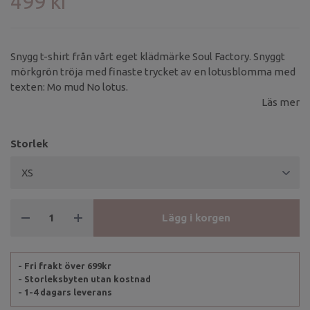
499 kr
Snygg t-shirt från vårt eget klädmärke Soul Factory. Snyggt
mörkgrön tröja med finaste trycket av en lotusblomma med
texten: Mo mud No lotus.
Läs mer
Storlek
Lägg i korgen
- Fri frakt över 699kr
- Storleksbyten utan kostnad
- 1-4 dagars leverans