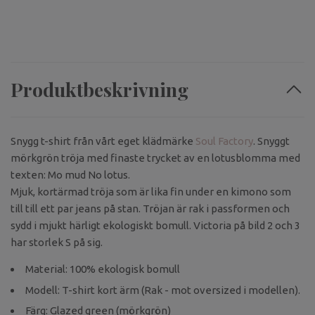
Produktbeskrivning
Snygg t-shirt från vårt eget klädmärke
Soul Factory
. Snyggt
mörkgrön tröja med finaste trycket av en lotusblomma med
texten: Mo mud No lotus.
Mjuk, kortärmad tröja som är lika fin under en kimono som
till till ett par jeans på stan. Tröjan är rak i passformen och
sydd i mjukt härligt ekologiskt bomull. Victoria på bild 2 och 3
har storlek S på sig.
Material: 100% ekologisk bomull
Modell: T-shirt kort ärm (Rak - mot oversized i modellen).
Färg: Glazed green (mörkgrön)