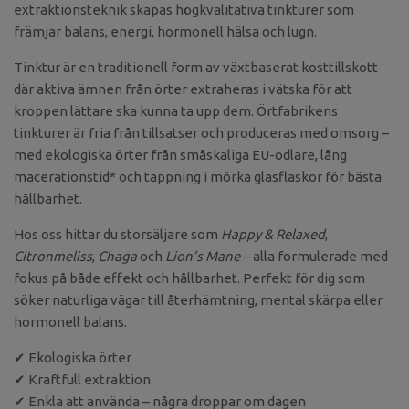
extraktionsteknik skapas högkvalitativa tinkturer som
främjar balans, energi, hormonell hälsa och lugn.
Tinktur är en traditionell form av växtbaserat kosttillskott
där aktiva ämnen från örter extraheras i vätska för att
kroppen lättare ska kunna ta upp dem. Örtfabrikens
tinkturer är fria från tillsatser och produceras med omsorg –
med ekologiska örter från småskaliga EU-odlare, lång
macerationstid* och tappning i mörka glasflaskor för bästa
hållbarhet.
Hos oss hittar du storsäljare som
Happy & Relaxed
,
Citronmeliss
,
Chaga
och
Lion’s Mane
– alla formulerade med
fokus på både effekt och hållbarhet. Perfekt för dig som
söker naturliga vägar till återhämtning, mental skärpa eller
hormonell balans.
✔ Ekologiska örter
✔ Kraftfull extraktion
✔ Enkla att använda – några droppar om dagen