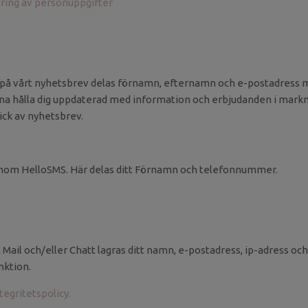
ering av personuppgifter
 på vårt nyhetsbrev delas förnamn, efternamn och e-postadress 
nna hålla dig uppdaterad med information och erbjudanden i markn
ick av nyhetsbrev.
nom HelloSMS. Här delas ditt Förnamn och telefonnummer.
a Mail och/eller Chatt lagras ditt namn, e-postadress, ip-adress o
nktion.
tegritetspolicy.