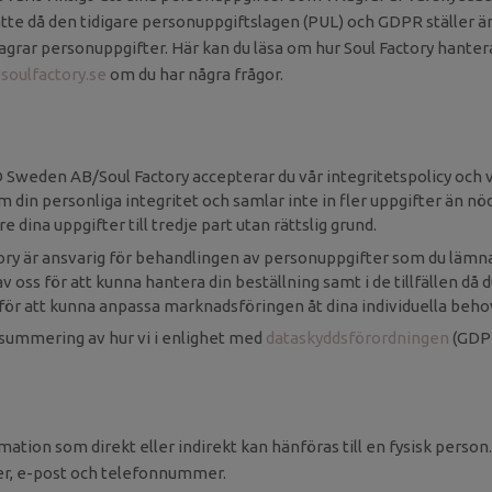
atte då den tidigare personuppgiftslagen (PUL) och GDPR ställer 
 lagrar personuppgifter. Här kan du läsa om hur Soul Factory hanter
soulfactory.se
om du har några frågor.
Sweden AB/Soul Factory accepterar du vår integritetspolicy och v
 din personliga integritet och samlar inte in fler uppgifter än nö
re dina uppgifter till tredje part utan rättslig grund.
ry är ansvarig för behandlingen av personuppgifter som du lämnat
 oss för att kunna hantera din beställning samt i de tillfällen då
för att kunna anpassa marknadsföringen åt dina individuella beho
summering av hur vi i enlighet med
dataskyddsförordningen
(GDPR
mation som direkt eller indirekt kan hänföras till en fysisk person
r, e-post och telefonnummer.