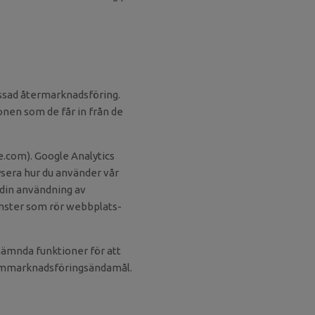
assad återmarknadsföring.
nen som de får in från de
.com). Google Analytics
ysera hur du använder vår
 din användning av
änster som rör webbplats-
nämnda funktioner för att
 ommarknadsföringsändamål.