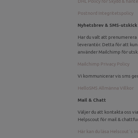
DHL Policy för Skydd & hant
Postnord Integritetspolicy
Nyhetsbrev & SMS-utskick
Har du valt att prenumerera
leverantör. Detta för att ku
använder Mailchimp för utsk
Mailchimp Privacy Policy
Vi kommunicerar vis sms ge
HelloSMS Allmänna Villkor
Mail & Chatt
Väljer du att kontakta oss vi
Helpscout för mail & chattfu
Här kan du läsa Helscout´s In