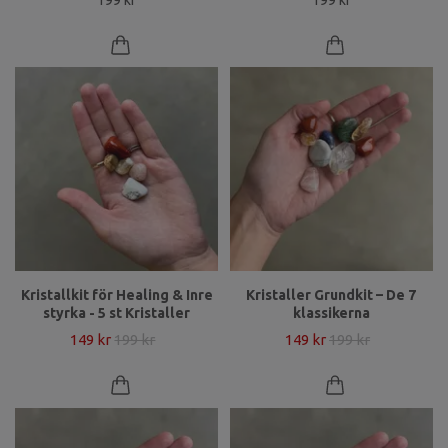
199 kr
199 kr
Kristallkit för Healing & Inre
Kristaller Grundkit – De 7
styrka - 5 st Kristaller
klassikerna
149 kr
199 kr
149 kr
199 kr