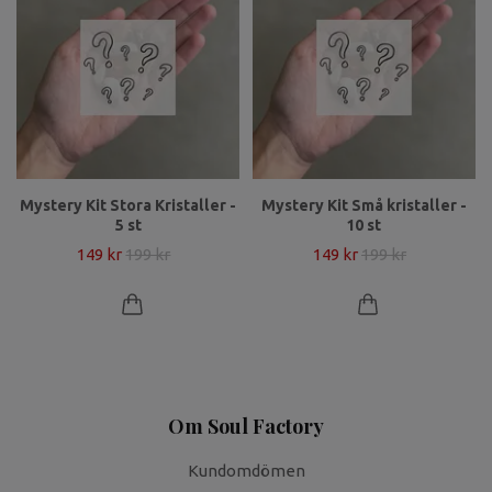
Mystery Kit Stora Kristaller -
Mystery Kit Små kristaller -
5 st
10 st
149 kr
199 kr
149 kr
199 kr
Om Soul Factory
Kundomdömen