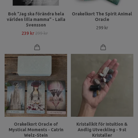
Bok "Jag ska förändra hela
Orakelkort The Spirit Animal
världen lilla mamma" - Laila
Oracle
Svensson
299 kr
239 kr
299 kr
Orakelkort Oracle of
Kristallkit för Intuition &
Mystical Moments - Catrin
Andlig Utveckling - 9 st
Welz-Stein
Kristaller