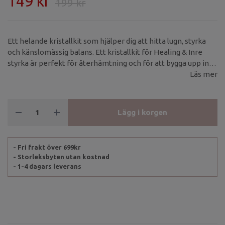
149 kr
199 kr
Ett helande kristallkit som hjälper dig att hitta lugn, styrka
och känslomässig balans. Ett kristallkit för Healing & Inre
styrka är perfekt för återhämtning och för att bygga upp inre
trygghet och livskraft.
Läs mer
Lägg i korgen
- Fri frakt över 699kr
- Storleksbyten utan kostnad
- 1-4 dagars leverans