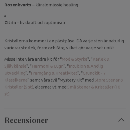
Rosenkvarts
– känslomässig healing
Citrin
– livskraft och optimism
Kristallerna kommer i en plastpåse. Då varje sten är naturlig
varierar storlek, form och färg, vilket gör varje set unikt.
Missa inte våra andra kit för "
Mod & Styrka
", "
Kärlek &
Självkänsla
", "
Harmoni & Lugn
", "
Intuition & Andlig
Utveckling
", "
Framgång & Kreativitet
", "
Grundkit - 7
Klassikerna
" samt våra två "Mystery Kit" med
Stora Stenar &
Kristaller (5 st)
, alternativt med
Små Stenar & Kristaller (10
st)
.
Recensioner