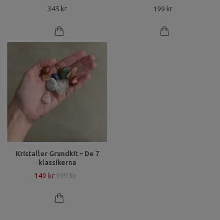
345 kr
199 kr
Kristaller Grundkit – De 7
klassikerna
149 kr
199 kr