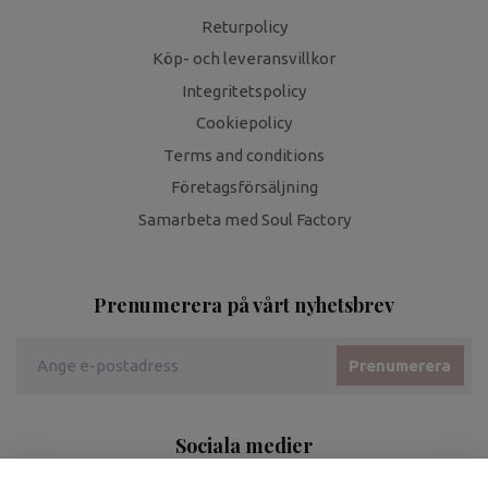
Returpolicy
Köp- och leveransvillkor
Integritetspolicy
Cookiepolicy
Terms and conditions
Företagsförsäljning
Samarbeta med Soul Factory
Prenumerera på vårt nyhetsbrev
Prenumerera
Sociala medier