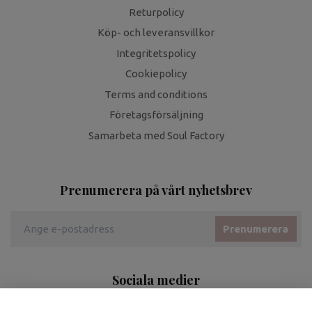
Returpolicy
Köp- och leveransvillkor
Integritetspolicy
Cookiepolicy
Terms and conditions
Företagsförsäljning
Samarbeta med Soul Factory
Prenumerera på vårt nyhetsbrev
Prenumerera
Sociala medier