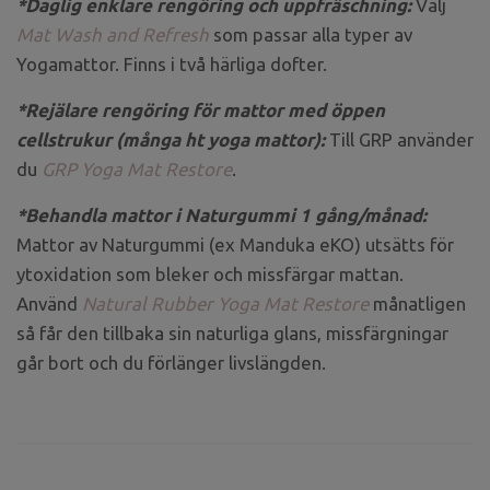
*Daglig enklare rengöring och uppfräschning:
Välj
Mat Wash and Refresh
som passar alla typer av
Yogamattor. Finns i två härliga dofter.
*Rejälare rengöring för mattor med öppen
cellstrukur (många ht yoga mattor):
Till GRP använder
du
GRP Yoga Mat Restore
.
*Behandla mattor i Naturgummi 1 gång/månad:
Mattor av Naturgummi (ex Manduka eKO) utsätts för
ytoxidation som bleker och missfärgar mattan.
Använd
Natural Rubber Yoga Mat Restore
månatligen
så får den tillbaka sin naturliga glans, missfärgningar
går bort och du förlänger livslängden.