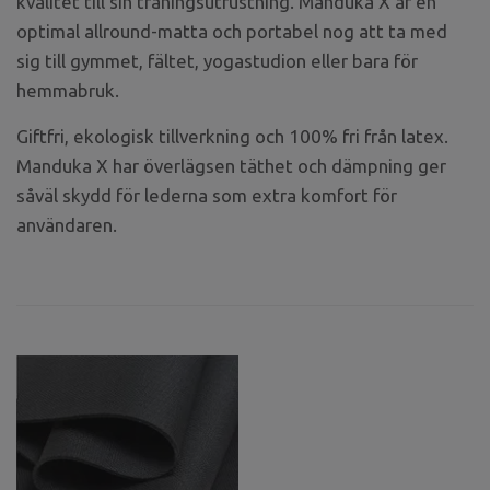
kvalitét till sin träningsutrustning. Manduka X är en
optimal allround-matta och portabel nog att ta med
sig till gymmet, fältet, yogastudion eller bara för
hemmabruk.
Giftfri, ekologisk tillverkning och 100% fri från latex.
Manduka X har överlägsen täthet och dämpning ger
såväl skydd för lederna som extra komfort för
användaren.