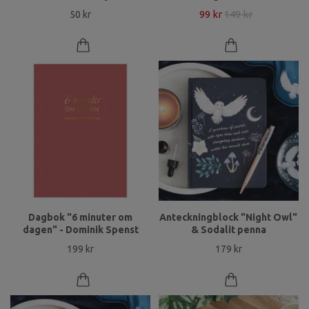
99 kr
149 kr
50 kr
Dagbok "6 minuter om
Anteckningblock "Night Owl"
dagen" - Dominik Spenst
& Sodalit penna
199 kr
179 kr