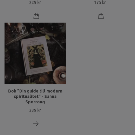
229 kr
175 kr
Bok "Din guide till modern
spiritualitet" - Sanna
Sporrong
239 kr