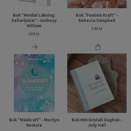
Bok "Medial Läkning:
Bok "Feminin Kraft" -
Sellerijuice" - Anthony
Rebecca Campbell
William
249 kr
269 kr
Bok "Månkraft" - Merilyn
Bok Min Kristall Dagbok -
Keskula
Judy Hall