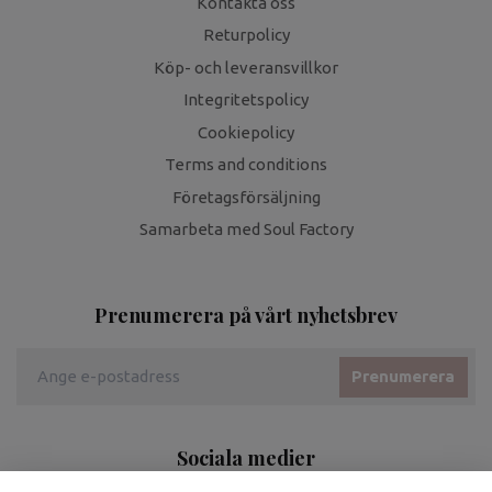
Kontakta oss
Returpolicy
Köp- och leveransvillkor
Integritetspolicy
Cookiepolicy
Terms and conditions
Företagsförsäljning
Samarbeta med Soul Factory
Prenumerera på vårt nyhetsbrev
Prenumerera
Sociala medier