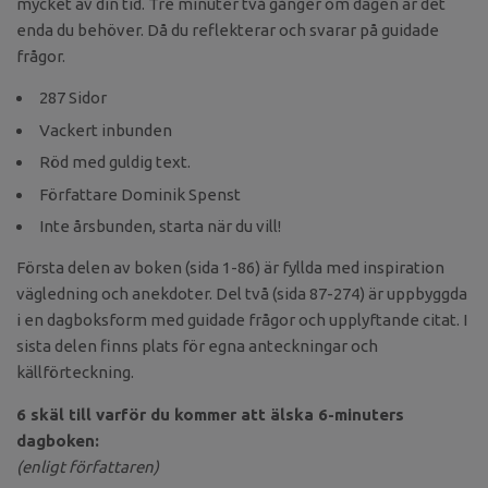
mycket av din tid. Tre minuter två gånger om dagen är det
enda du behöver. Då du reflekterar och svarar på guidade
frågor.
287 Sidor
Vackert inbunden
Röd med guldig text.
Författare Dominik Spenst
Inte årsbunden, starta när du vill!
Första delen av boken (sida 1-86) är fyllda med inspiration
vägledning och anekdoter. Del två (sida 87-274) är uppbyggda
i en dagboksform med guidade frågor och upplyftande citat. I
sista delen finns plats för egna anteckningar och
källförteckning.
6 skäl till varför du kommer att älska 6-minuters
dagboken:
(enligt författaren)