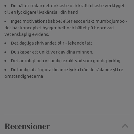
Du håller redan det enklaste och kraftfullaste verktyget
till en lyckligare livskänsla i din hand
Inget motivationsbabbel eller esoteriskt mumbojumbo -
det här konceptet bygger helt och hållet på beprövad
vetenskaplig evidens.
Det dagliga skrivandet blir - lekande lätt
Du skapar ett unikt verk av dina minnen.
Det är roligt och visar dig exakt vad som gör dig lycklig
Du lär dig att frigöra din inre lycka från de rådande yttre
omständigheterna
Recensioner