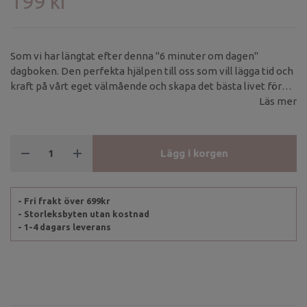
199 kr
Som vi har längtat efter denna "6 minuter om dagen"
dagboken. Den perfekta hjälpen till oss som vill lägga tid och
kraft på vårt eget välmående och skapa det bästa livet för
själ och hjärta.
Läs mer
Lägg i korgen
- Fri frakt över 699kr
- Storleksbyten utan kostnad
- 1-4 dagars leverans