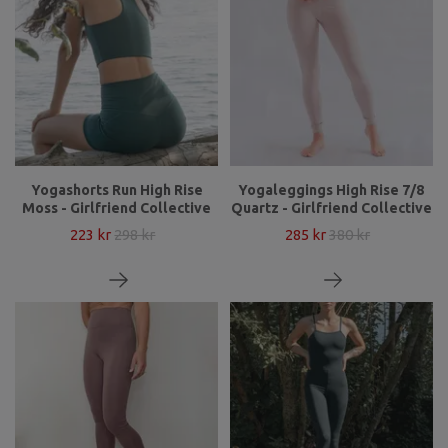
Yogashorts Run High Rise
Yogaleggings High Rise 7/8
Moss - Girlfriend Collective
Quartz - Girlfriend Collective
223 kr
298 kr
285 kr
380 kr