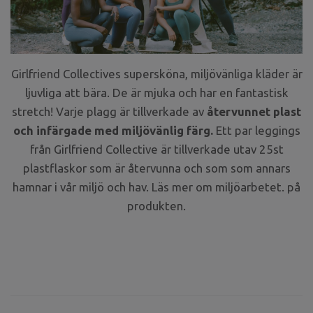
Girlfriend Collectives supersköna, miljövänliga kläder är
ljuvliga att bära. De är mjuka och har en fantastisk
stretch! Varje plagg är tillverkade av
återvunnet plast
och infärgade med miljövänlig färg.
Ett par leggings
från Girlfriend Collective är tillverkade utav 25st
plastflaskor som är återvunna och som som annars
hamnar i vår miljö och hav. Läs mer om miljöarbetet. på
produkten.