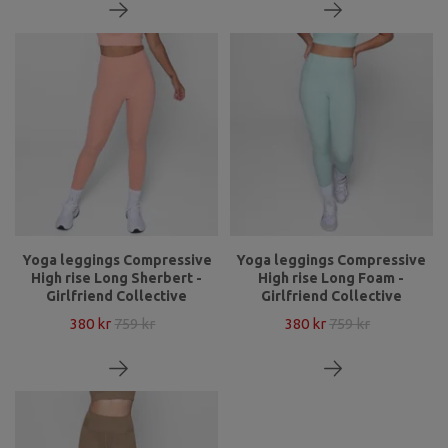
Yoga leggings Compressive
Yoga leggings Compressive
High rise Long Sherbert -
High rise Long Foam -
Girlfriend Collective
Girlfriend Collective
380 kr
759 kr
380 kr
759 kr