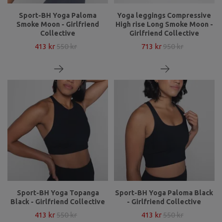
Sport-BH Yoga Paloma
Yoga leggings Compressive
Smoke Moon - Girlfriend
High rise Long Smoke Moon -
Collective
Girlfriend Collective
413 kr
550 kr
713 kr
950 kr
Sport-BH Yoga Topanga
Sport-BH Yoga Paloma Black
Black - Girlfriend Collective
- Girlfriend Collective
413 kr
550 kr
413 kr
550 kr