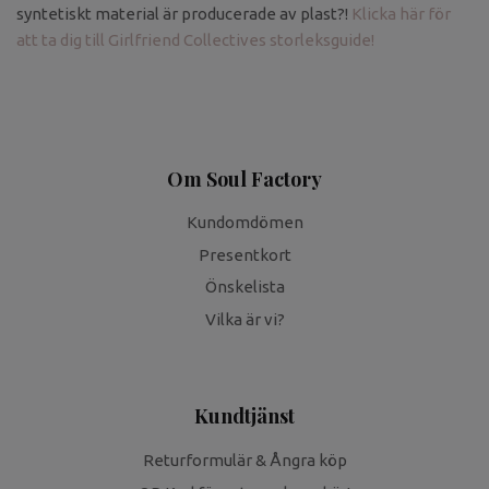
syntetiskt material är producerade av plast?!
Klicka här för
att ta dig till Girlfriend Collectives storleksguide!
Om Soul Factory
Kundomdömen
Presentkort
Önskelista
Vilka är vi?
Kundtjänst
Returformulär & Ångra köp