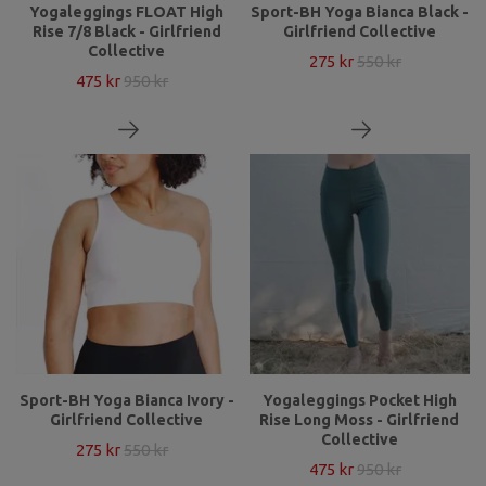
Yogaleggings FLOAT High
Sport-BH Yoga Bianca Black -
Rise 7/8 Black - Girlfriend
Girlfriend Collective
Collective
275 kr
550 kr
475 kr
950 kr
Sport-BH Yoga Bianca Ivory -
Yogaleggings Pocket High
Girlfriend Collective
Rise Long Moss - Girlfriend
Collective
275 kr
550 kr
475 kr
950 kr