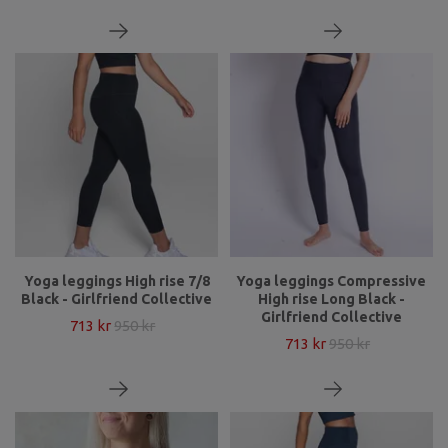
Yoga leggings High rise 7/8
Yoga leggings Compressive
Black - Girlfriend Collective
High rise Long Black -
Girlfriend Collective
713 kr
950 kr
713 kr
950 kr