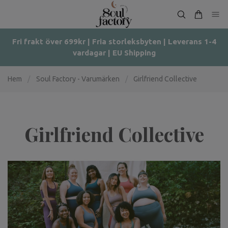
Fri frakt över 699kr | Fria storleksbyten | Leverans 1-4
vardagar | EU Shipping
Hem
/
Soul Factory - Varumärken
/
Girlfriend Collective
Girlfriend Collective