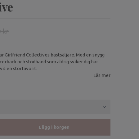
ive
 kr
 Girlfriend Collectives bästsäljare. Med en snygg
racerback och stödband som aldrig sviker dig har
it en storfavorit.
Läs mer
Lägg i korgen