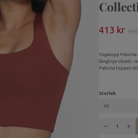
Collect
413 kr
550
Yogatopp Paloma är
långlinje siluett, 
Paloma toppen bliv
Storlek