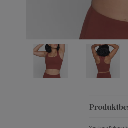
Produktbe
Yogatopp Paloma är G