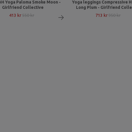
BH Yoga Paloma Smoke Moon -
Yoga leggings Compressive Hi
Girlfriend Collective
Long Plum - Girlfriend Coll
413 kr
550 kr
713 kr
950 kr