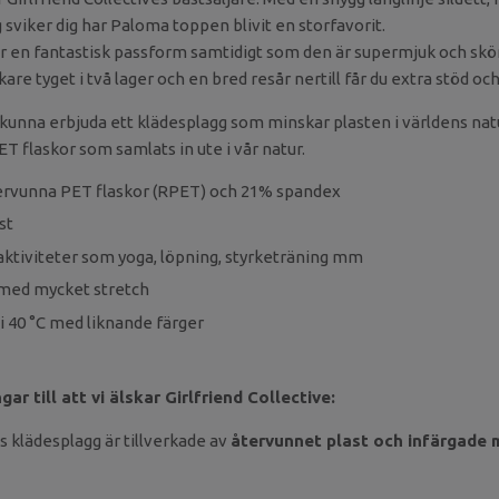
sviker dig har Paloma toppen blivit en storfavorit.
r en fantastisk passform samtidigt som den är supermjuk och sk
ockare tyget i två lager och en bred resår nertill får du extra stöd och
t kunna erbjuda ett klädesplagg som minskar plasten i världens natu
T flaskor som samlats in ute i vår natur.
tervunna PET flaskor (RPET) och 21% spandex
st
aktiviteter som yoga, löpning, styrketräning mm
 med mycket stretch
 i 40 °C med liknande färger
ar till att vi älskar Girlfriend Collective:
es klädesplagg är tillverkade av
återvunnet plast och infärgade 