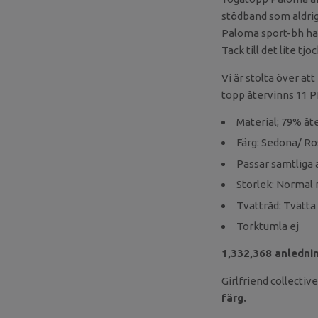
stödband som aldrig 
Paloma sport-bh ha
Tack till det lite tj
Vi är stolta över at
topp återvinns 11 PE
Material; 79% å
Färg: Sedona/ Ro
Passar samtliga 
Storlek: Normal
Tvättråd: Tvätta
Torktumla ej
1,332,368 anledning
Girlfriend collectiv
färg.