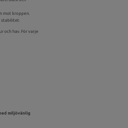
ön mot kroppen.
 stabilitet.
r och hav. För varje
med miljövänlig