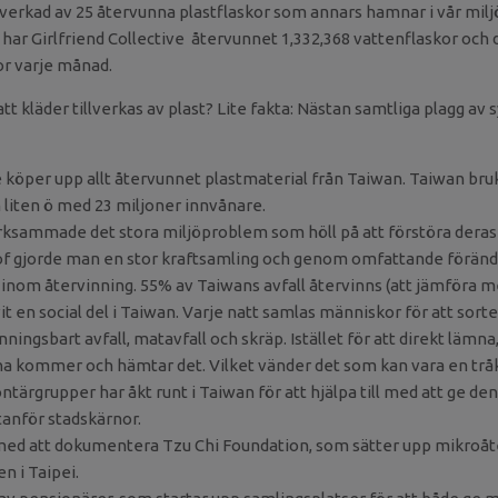
illverkad av 25 återvunna plastflaskor som annars hamnar i vår mil
 har Girlfriend Collective återvunnet 1,332,368 vattenflaskor och 
or varje månad.
tt kläder tillverkas av plast? Lite fakta: Nästan samtliga plagg av 
ve köper upp allt återvunnet plastmaterial från Taiwan. Taiwan bru
n liten ö med 23 miljoner innvånare.
sammade det stora miljöproblem som höll på att förstöra deras 
of gjorde man en stor kraftsamling och genom omfattande föränd
e inom återvinning. 55% av Taiwans avfall återvinns (att jämföra m
t en social del i Taiwan. Varje natt samlas människor för att sortera
nningsbart avfall, matavfall och skräp. Istället för att direkt lämn
arna kommer och hämtar det. Vilket vänder det som kan vara en tråki
lontärgrupper har åkt runt i Taiwan för att hjälpa till med att ge de
nför stadskärnor.
med att dokumentera Tzu Chi Foundation, som sätter upp mikroåt
n i Taipei.