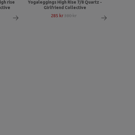
gh rise
Yogaleggings High Rise 7/8 Quartz -
ective
Girlfriend Collective
285 kr
380 kr