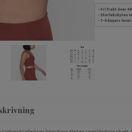
- Fri frakt över 6
- Storleksbyten 
- 1-4 dagars leve
skrivning
irlfriend Collectives bästsäljare. Med en snygg långlinje siluett,