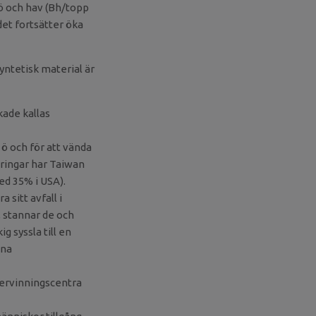
jö och hav (Bh/topp
det fortsätter öka
syntetisk material är
kade kallas
ö och för att vända
ringar har Taiwan
ed 35% i USA).
 sitt avfall i
a, stannar de och
g syssla till en
nna
ervinningscentra