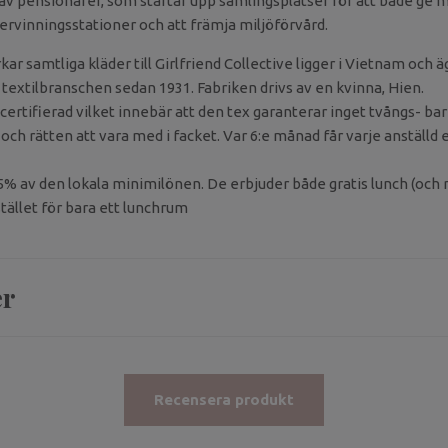
av pensionärer, som startar upp samlingsplatser för att både ge m
återvinningsstationer och att främja miljöförvård.
kar samtliga kläder till Girlfriend Collective ligger i Vietnam och 
 textilbranschen sedan 1931. Fabriken drivs av en kvinna, Hien.
certifierad vilket innebär att den tex garanterar inget tvångs- ba
ch rätten att vara med i facket. Var 6:e månad får varje anställd e
5% av den lokala minimilönen. De erbjuder både gratis lunch (oc
istället för bara ett lunchrum
er
Recensera produkt