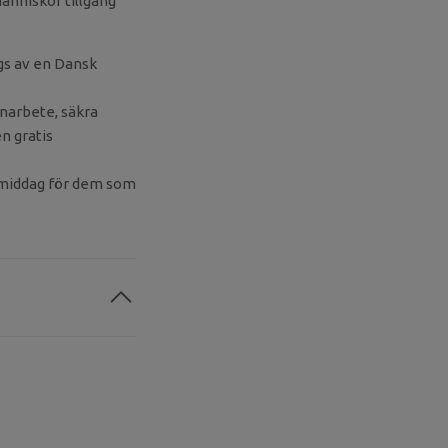
änniskor tillgång
ägs av en Dansk
rnarbete, säkra
n gratis
h middag för dem som