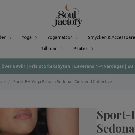
der
Yoga
Yogamattor
Smycken & Accessoare
Till män
Pilates
t över 699kr | Fria storleksbyten | Leverans 1-4 vardagar | EU
ive
/
Sport-BH Yoga Paloma Sedona - Girlfriend Collective
Sport-
Sedona 