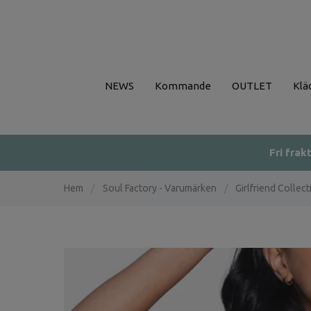
NEWS
Kommande
OUTLET
Klä
Fri frak
Hem
/
Soul Factory - Varumärken
/
Girlfriend Collect