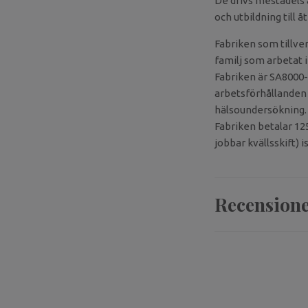
De drivs mestadels 
och utbildning till 
Fabriken som tillver
familj som arbetat i
Fabriken är SA8000-
arbetsförhållanden o
hälsoundersökning.
Fabriken betalar 12
jobbar kvällsskift) 
Recension