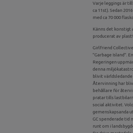
Varje leggings är t
ca 11st). Sedan 2016
med ca 70 000 flask
Känns det konstigt a
producerat av plast!
Girlfriend Collecti
"Garbage Island". E
Regeringen uppmärk
denna miljökatastr
blivit världsledand
Återvinning har blivi
behållare för återvi
pratar tills lastbil
social aktivitet. Vo
gemenskapsanda uta
GC spenderade tid 
runt om i landsbygde