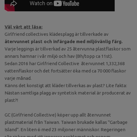
Väl värt att läsa:
Girlfriend collectives klädesplagg är tillverkade av
återvunnet plast och infärgade med miljövänlig färg.
Varje leggings är tillverkad av 25 återvunna plastflaskor som
annars hamnar i vår miljö och hav (Bh/topp ca 11st).
Sedan 2016 har Girlfriend Collective återvunnet 1,332,368
vattenflaskor och det fortsätter öka med ca 70 000 flaskor
varje månad.
Känns det konstigt att kläder tillverkas av plast? Lite fakta:
Nästan samtliga plagg av syntetisk material är producerat av
plast?!
GC (Girlfriend Collective) köper upp allt återvunnet
plastmaterial från Taiwan. Taiwan brukade kallas "Garbage
Island". En liten ö med 23 miljoner människor. Regeringen
såg risken med att ignorera problemet och genom