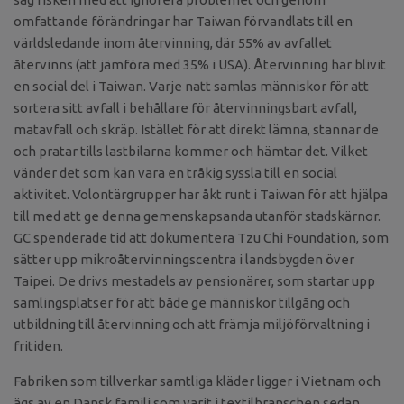
omfattande förändringar har Taiwan förvandlats till en
världsledande inom återvinning, där 55% av avfallet
återvinns (att jämföra med 35% i USA). Återvinning har blivit
en social del i Taiwan. Varje natt samlas människor för att
sortera sitt avfall i behållare för återvinningsbart avfall,
matavfall och skräp. Istället för att direkt lämna, stannar de
och pratar tills lastbilarna kommer och hämtar det. Vilket
vänder det som kan vara en tråkig syssla till en social
aktivitet. Volontärgrupper har åkt runt i Taiwan för att hjälpa
till med att ge denna gemenskapsanda utanför stadskärnor.
GC spenderade tid att dokumentera Tzu Chi Foundation, som
sätter upp mikroåtervinningscentra i landsbygden över
Taipei. De drivs mestadels av pensionärer, som startar upp
samlingsplatser för att både ge människor tillgång och
utbildning till återvinning och att främja miljöförvaltning i
fritiden.
Fabriken som tillverkar samtliga kläder ligger i Vietnam och
ägs av en Dansk familj som varit i textilbranschen sedan