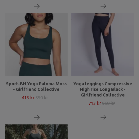
Sport-BH Yoga Paloma Moss
Yoga leggings Compressive
- Girlfriend Collective
High rise Long Black -
Girlfriend Collective
413 kr
550 kr
713 kr
950 kr