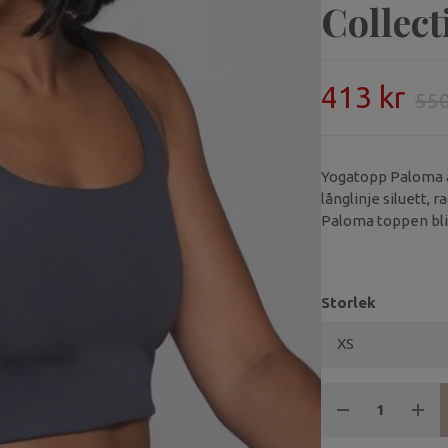
Collect
413 kr
550
Yogatopp Paloma är
långlinje siluett, 
Paloma toppen bliv
Storlek