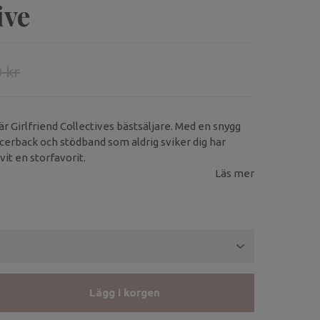
ive
 kr
 Girlfriend Collectives bästsäljare. Med en snygg
racerback och stödband som aldrig sviker dig har
it en storfavorit.
Läs mer
Lägg i korgen