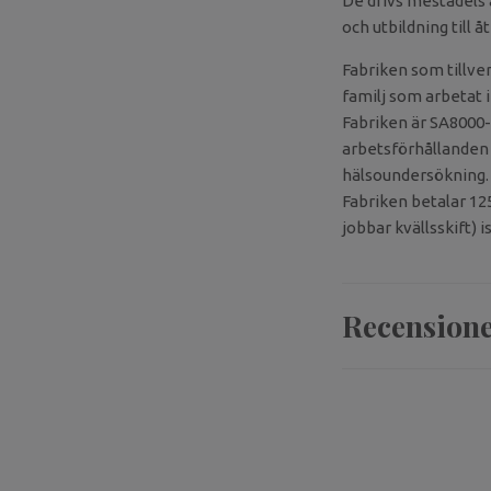
De drivs mestadels 
och utbildning till 
Fabriken som tillver
familj som arbetat i
Fabriken är SA8000-
arbetsförhållanden o
hälsoundersökning.
Fabriken betalar 12
jobbar kvällsskift) 
Recension