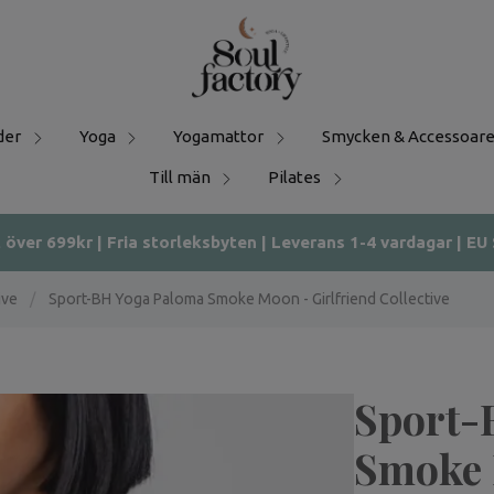
der
Yoga
Yogamattor
Smycken & Accessoare
Till män
Pilates
t över 699kr | Fria storleksbyten | Leverans 1-4 vardagar | EU
ive
/
Sport-BH Yoga Paloma Smoke Moon - Girlfriend Collective
Sport-
Smoke 