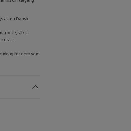
änniskor tillgång
ägs av en Dansk
rnarbete, säkra
n gratis
h middag för dem som