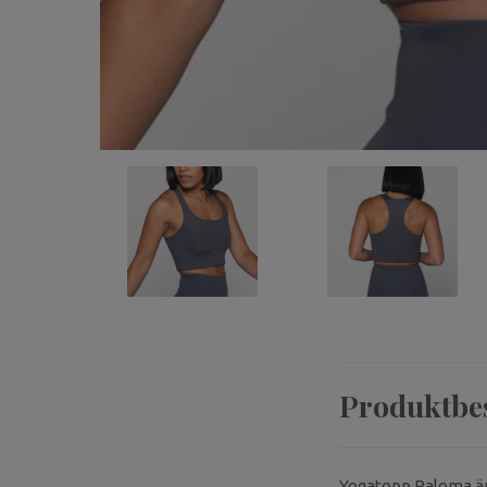
Produktbe
Yogatopp Paloma är G