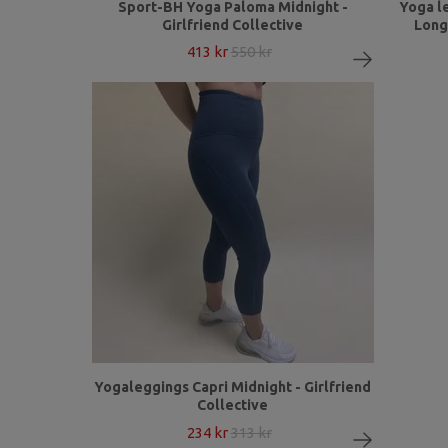
Sport-BH Yoga Paloma Midnight -
Yoga l
Girlfriend Collective
Long 
413 kr
550 kr
Yogaleggings Capri Midnight - Girlfriend
Collective
234 kr
313 kr