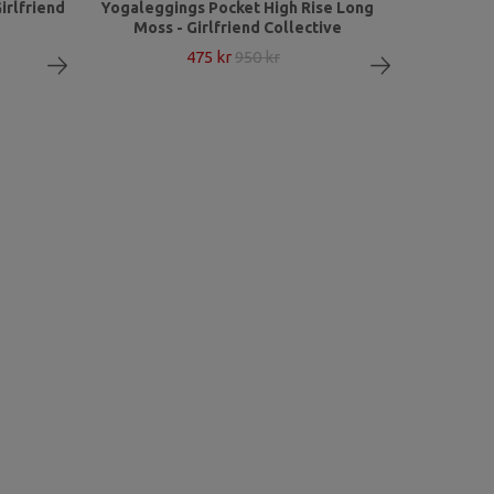
irlfriend
Yogaleggings Pocket High Rise Long
Moss - Girlfriend Collective
475 kr
950 kr