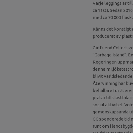
Varje leggings är t
ca 11st). Sedan 2016
med ca 70 000 flask
Känns det konstigt a
producerat av plast!
Girlfriend Collecti
"Garbage Island". E
Regeringen uppmärk
denna miljökatastr
blivit världsledand
Återvinning har blivi
behållare för återvi
pratar tills lastbil
social aktivitet. Vo
gemenskapsanda uta
GC spenderade tid 
runt om i landsbygde