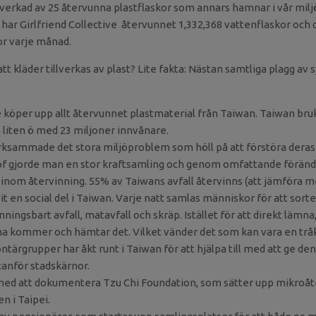
illverkad av 25 återvunna plastflaskor som annars hamnar i vår mil
 har Girlfriend Collective återvunnet 1,332,368 vattenflaskor och 
or varje månad.
tt kläder tillverkas av plast? Lite fakta: Nästan samtliga plagg av 
ve köper upp allt återvunnet plastmaterial från Taiwan. Taiwan bru
n liten ö med 23 miljoner innvånare.
sammade det stora miljöproblem som höll på att förstöra deras 
of gjorde man en stor kraftsamling och genom omfattande föränd
e inom återvinning. 55% av Taiwans avfall återvinns (att jämföra m
t en social del i Taiwan. Varje natt samlas människor för att sortera
nningsbart avfall, matavfall och skräp. Istället för att direkt lämn
arna kommer och hämtar det. Vilket vänder det som kan vara en tråki
lontärgrupper har åkt runt i Taiwan för att hjälpa till med att ge de
nför stadskärnor.
med att dokumentera Tzu Chi Foundation, som sätter upp mikroåt
n i Taipei.