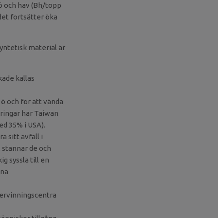
jö och hav (Bh/topp
det fortsätter öka
syntetisk material är
kade kallas
ö och för att vända
ringar har Taiwan
ed 35% i USA).
 sitt avfall i
a, stannar de och
g syssla till en
nna
ervinningscentra