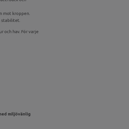
ön mot kroppen.
 stabilitet.
r och hav. För varje
med miljövänlig