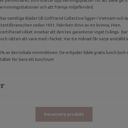
av pensionärer, som startar upp samlingsplatser för att både ge m
återvinningsstationer och att främja miljöförvård.
kar samtliga kläder till Girlfriend Collective ligger i Vietnam och 
 textilbranschen sedan 1931. Fabriken drivs av en kvinna, Hien.
certifierad vilket innebär att den tex garanterar inget tvångs- ba
ch rätten att vara med i facket. Var 6:e månad får varje anställd e
5% av den lokala minimilönen. De erbjuder både gratis lunch (oc
istället för bara ett lunchrum
er
Recensera produkt