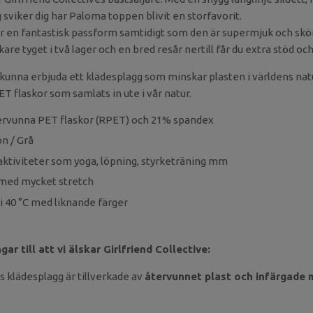
sviker dig har Paloma toppen blivit en storfavorit.
r en fantastisk passform samtidigt som den är supermjuk och sk
ockare tyget i två lager och en bred resår nertill får du extra stöd och
t kunna erbjuda ett klädesplagg som minskar plasten i världens natu
T flaskor som samlats in ute i vår natur.
tervunna PET flaskor (RPET) och 21% spandex
n / Grå
aktiviteter som yoga, löpning, styrketräning mm
 med mycket stretch
 i 40 °C med liknande färger
ar till att vi älskar Girlfriend Collective:
es klädesplagg är tillverkade av
återvunnet plast och infärgade 