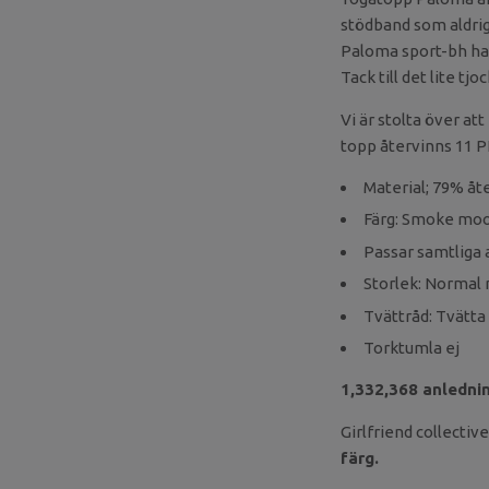
stödband som aldrig 
Paloma sport-bh ha
Tack till det lite tj
Vi är stolta över at
topp återvinns 11 PE
Material; 79% å
Färg: Smoke moo
Passar samtliga 
Storlek: Normal
Tvättråd: Tvätta
Torktumla ej
1,332,368 anledning
Girlfriend collectiv
färg.