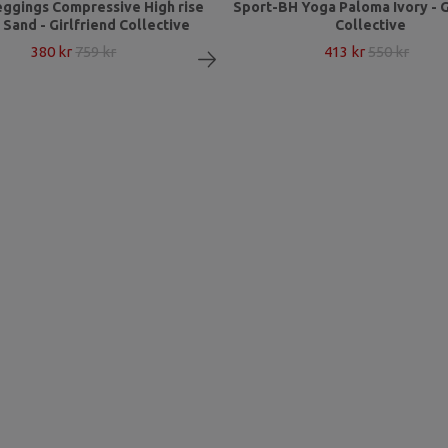
eggings Compressive High rise
Sport-BH Yoga Paloma Ivory - G
Sand - Girlfriend Collective
Collective
380 kr
759 kr
413 kr
550 kr