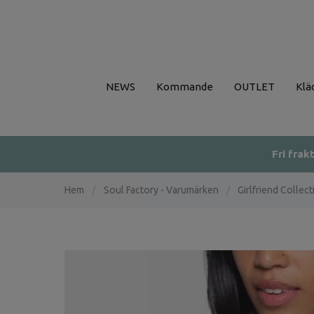
NEWS
Kommande
OUTLET
Klä
Fri frak
Hem
/
Soul Factory - Varumärken
/
Girlfriend Collect