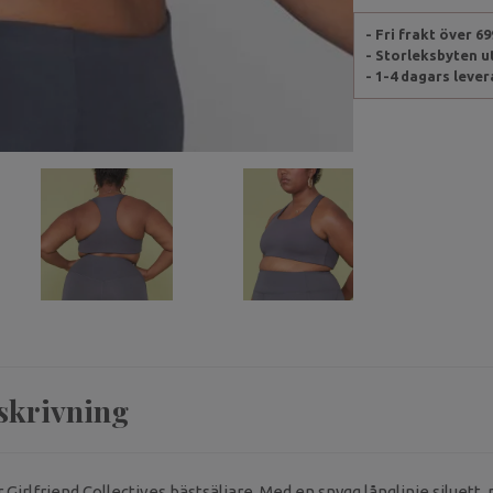
- Fri frakt över 6
- Storleksbyten 
- 1-4 dagars leve
skrivning
irlfriend Collectives bästsäljare. Med en snygg långlinje siluett,