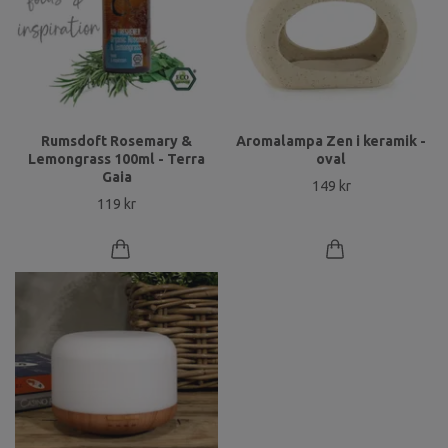
Rumsdoft Rosemary &
Aromalampa Zen i keramik -
Lemongrass 100ml - Terra
oval
Gaia
149 kr
119 kr