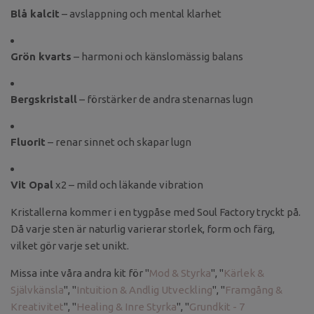
Blå kalcit
– avslappning och mental klarhet
Grön kvarts
– harmoni och känslomässig balans
Bergskristall
– förstärker de andra stenarnas lugn
Fluorit
– renar sinnet och skapar lugn
Vit Opal
x2 – mild och läkande vibration
Kristallerna kommer i en tygpåse med Soul Factory tryckt på.
Då varje sten är naturlig varierar storlek, form och färg,
vilket gör varje set unikt.
Missa inte våra andra kit för "
Mod & Styrka
", "
Kärlek &
Självkänsla
", "
Intuition & Andlig Utveckling
", "
Framgång &
Kreativitet
", "
Healing & Inre Styrka
", "
Grundkit - 7