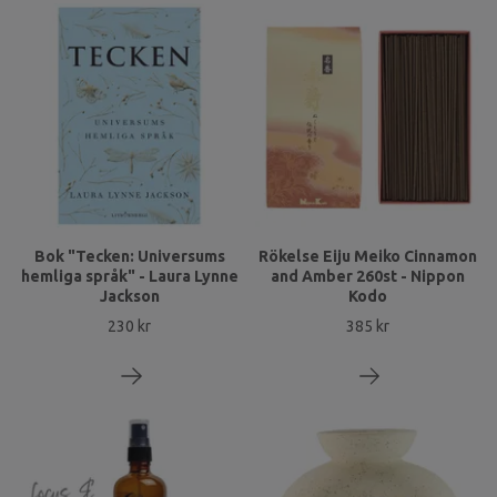
Bok "Tecken: Universums
Rökelse Eiju Meiko Cinnamon
hemliga språk" - Laura Lynne
and Amber 260st - Nippon
Jackson
Kodo
230 kr
385 kr