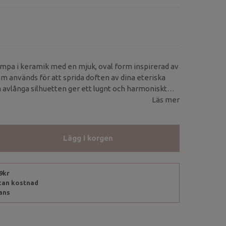
mpa i keramik med en mjuk, oval form inspirerad av
om används för att sprida doften av dina eteriska
en avlånga silhuetten ger ett lugnt och harmoniskt
perfekt i de allra flesta hem.
Läs mer
Lägg i korgen
99kr
utan kostnad
rans