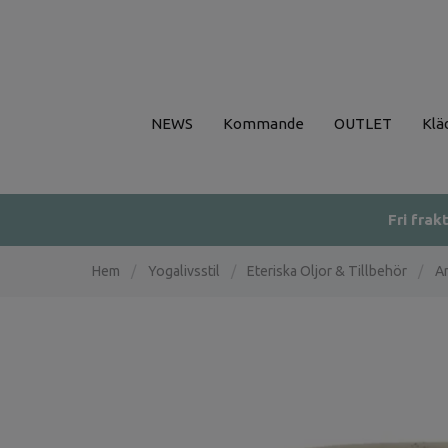
NEWS
Kommande
OUTLET
Klä
Fri frak
Hem
/
Yogalivsstil
/
Eteriska Oljor & Tillbehör
/
Ar