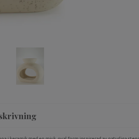
skrivning
pa i keramik med en mjuk, oval form inspirerad av naturliga sten