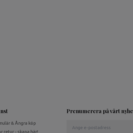
nst
Prenumerera på vårt nyhe
mulär & Ångra köp
r retur - skapa här!