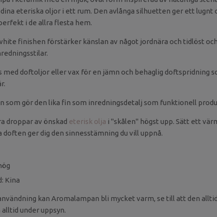
 dina eteriska oljor i ett rum. Den avlånga silhuetten ger ett lugn
erfekt i de allra flesta hem.
hite finishen förstärker känslan av något jordnära och tidlöst och
redningsstilar.
med doftoljor eller vax för en jämn och behaglig doftspridning 
r.
n som gör den lika fin som inredningsdetalj som funktionell produ
ra droppar av önskad
eterisk olja
i "skålen" högst upp. Sätt ett vär
a doften ger dig den sinnesstämning du vill uppnå.
 hög
d: Kina
användning kan Aromalampan bli mycket varm, se till att den alltid 
alltid under uppsyn.