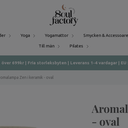
der
Yoga
Yogamattor
Smycken & Accessoare
Till män
Pilates
t över 699kr | Fria storleksbyten | Leverans 1-4 vardagar | EU
omalampa Zen i keramik - oval
Aromal
- oval