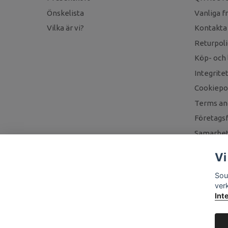
Önskelista
Vanliga f
Vilka är vi?
Kontakta
Returpoli
Köp- och 
Integrite
Cookiepol
Terms an
Företagsf
Samarbet
Vi
Sou
ver
Int