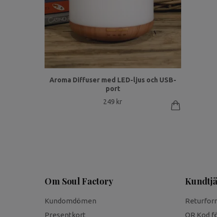
Aroma Diffuser med LED-ljus och USB-
port
249 kr
Om Soul Factory
Kundtjä
Kundomdömen
Returfor
Presentkort
QR Kod fö