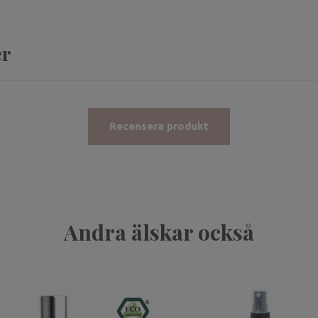
er
Recensera produkt
Andra älskar också