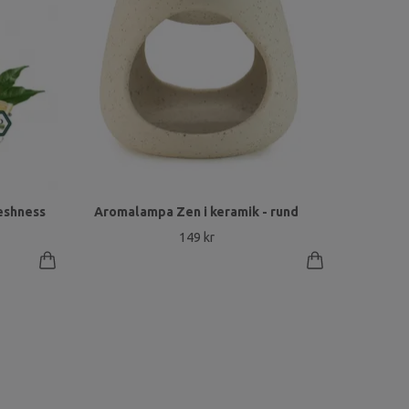
eshness
Aromalampa Zen i keramik - rund
149 kr