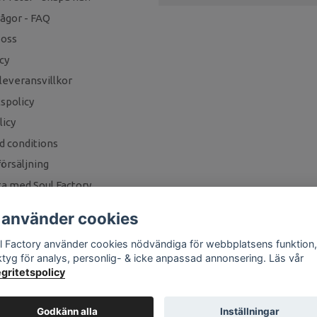
rågor - FAQ
 oss
cy
leveransvillkor
tspolicy
icy
d conditions
örsäljning
a med Soul Factory
 använder cookies
l Factory använder cookies nödvändiga för webbplatsens funktion,
ktyg för analys, personlig- & icke anpassad annonsering. Läs vår
egritetspolicy
Godkänn alla
Inställningar