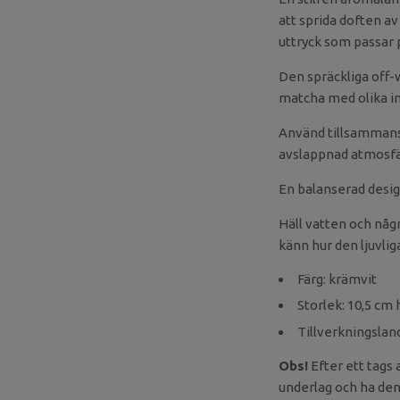
att sprida doften av
uttryck som passar p
Den spräckliga off-w
matcha med olika in
Använd tillsammans 
avslappnad atmosfä
En balanserad desig
Häll vatten och någ
känn hur den ljuvlig
Färg: krämvit
Storlek: 10,5 cm
Tillverkningslan
Obs!
Efter ett tags 
underlag och ha den 