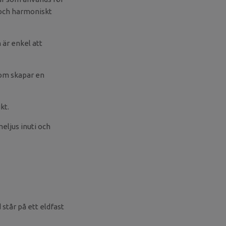
t och harmoniskt
 är enkel att
som skapar en
kt.
meljus inuti och
står på ett eldfast