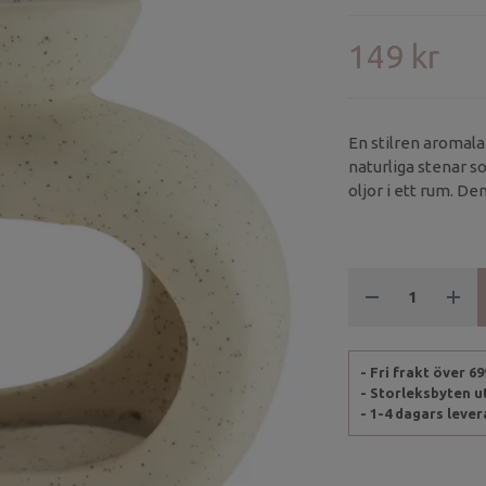
149 kr
En stilren aromala
naturliga stenar s
oljor i ett rum. D
uttryck som passar 
- Fri frakt över 6
- Storleksbyten 
- 1-4 dagars leve