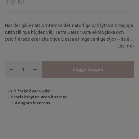
79 kr
När det gäller att omfamna det naturliga och lyfta din dagliga
rutin till nya höjder, välj Terra Gaias 100% ekologiska och
certifierade eteriska oljor. Dessa är inga vanliga oljor – de är
högkoncentrerade och skapade genom varsam destillering
Läs mer
eller pressning av de finaste naturliga råvarornaOrganic
Lavender är en av de mest kraftfulla eteriska oljorna
Användningsområden är nästan oändliga.
Lägg i korgen
- Fri frakt över 699kr
- Storleksbyten utan kostnad
- 1-4 dagars leverans