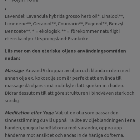
Lavendel: Lavandula hybrida grosso herb oil*, Linalool**,
Limonene**, Geraniol**, Coumarin**, Eugenol**, Benzyl
Benzoate**. * = ekologisk, ** = förekommer naturligt i
eteriska oljor. Ursprungsland: Frankrike.
Läs mer om den eteriska oljans användningsområden
nedan:
Massage
: Använd 5 droppar av oljan och blanda in den med
annan olja ex. kokosolja som är perfekt att använda till
massage då oljans små molekyler lätt sjunker in i huden.
Bidrar dessutom till att göra strukturen i bindväven stark och
smidig.
Meditation eller Yoga
: Välj ut en olja som passar den
sinnesstämning du vill uppnå. Ta lite av oljeblandningen i ena
handen, gnugga handflatorna mot varandra, öppna upp
händerna mot ansiktet och andas in de härliga dofterna.