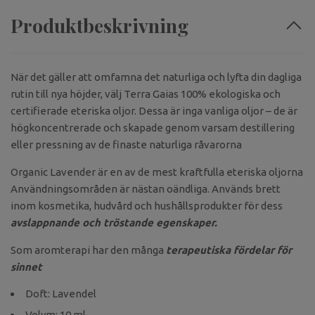
Produktbeskrivning
När det gäller att omfamna det naturliga och lyfta din dagliga
rutin till nya höjder, välj Terra Gaias 100% ekologiska och
certifierade eteriska oljor. Dessa är inga vanliga oljor – de är
högkoncentrerade och skapade genom varsam destillering
eller pressning av de finaste naturliga råvarorna
Organic Lavender är en av de mest kraftfulla eteriska oljorna
Användningsområden är nästan oändliga. Används brett
inom kosmetika, hudvård och hushållsprodukter för dess
avslappnande och tröstande egenskaper.
Som aromterapi har den många
terapeutiska fördelar för
sinnet
Doft: Lavendel
Volym: 10 ml