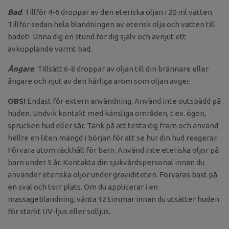
Bad
: Tillför 4-6 droppar av den eteriska oljan i 20 ml vatten.
Tillför sedan hela blandningen av eterisk olja och vatten till
badet! Unna dig en stund för dig själv och avnjut ett
avkopplande varmt bad.
Ångare
: Tillsätt 6-8 droppar av oljan till din brännare eller
ångare och njut av den härliga arom som oljan avger.
OBS!
Endast för extern användning. Använd inte outspädd på
huden. Undvik kontakt med känsliga områden, t.ex. ögon,
sprucken hud eller sår. Tänk på att testa dig fram och använd
hellre en liten mängd i början för att se hur din hud reagerar.
Förvara utom räckhåll för barn. Använd inte eteriska oljor på
barn under 5 år. Kontakta din sjukvårdspersonal innan du
använder eteriska oljor under graviditeten. Förvaras bäst på
en sval och torr plats. Om du applicerar i en
massageblandning, vänta 12 timmar innan du utsätter huden
för starkt UV-ljus eller solljus.