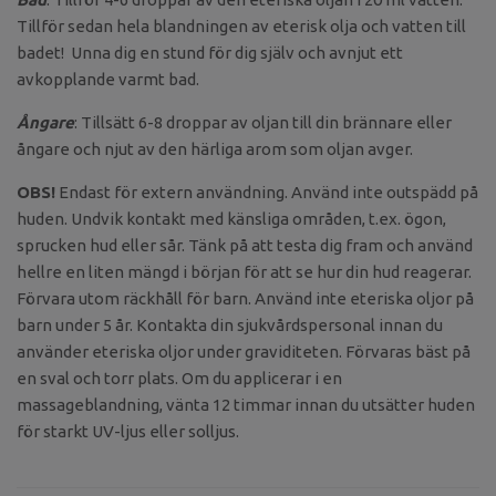
Tillför sedan hela blandningen av eterisk olja och vatten till
badet! Unna dig en stund för dig själv och avnjut ett
avkopplande varmt bad.
Ångare
: Tillsätt 6-8 droppar av oljan till din brännare eller
ångare och njut av den härliga arom som oljan avger.
OBS!
Endast för extern användning. Använd inte outspädd på
huden. Undvik kontakt med känsliga områden, t.ex. ögon,
sprucken hud eller sår. Tänk på att testa dig fram och använd
hellre en liten mängd i början för att se hur din hud reagerar.
Förvara utom räckhåll för barn. Använd inte eteriska oljor på
barn under 5 år. Kontakta din sjukvårdspersonal innan du
använder eteriska oljor under graviditeten. Förvaras bäst på
en sval och torr plats. Om du applicerar i en
massageblandning, vänta 12 timmar innan du utsätter huden
för starkt UV-ljus eller solljus.