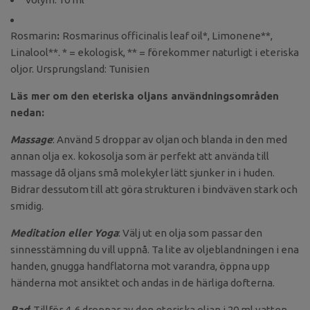
Rosmarin
:
Rosmarinus officinalis leaf oil*, Limonene**,
Linalool**. * = ekologisk, ** = förekommer naturligt i eteriska
oljor. Ursprungsland: Tunisien
Läs mer om den eteriska oljans användningsområden
nedan:
Massage
: Använd 5 droppar av oljan och blanda in den med
annan olja ex. kokosolja som är perfekt att använda till
massage då oljans små molekyler lätt sjunker in i huden.
Bidrar dessutom till att göra strukturen i bindväven stark och
smidig.
Meditation eller Yoga
: Välj ut en olja som passar den
sinnesstämning du vill uppnå. Ta lite av oljeblandningen i ena
handen, gnugga handflatorna mot varandra, öppna upp
händerna mot ansiktet och andas in de härliga dofterna.
Bad
: Tillför 4-6 droppar av den eteriska oljan i 20 ml vatten.