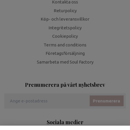
Kontakta oss
Returpolicy
Köp- och leveransvillkor
Integritetspolicy
Cookiepolicy
Terms and conditions
Företagsförsäljning
Samarbeta med Soul Factory
Prenumerera på vårt nyhetsbrev
Prenumerera
Sociala medier