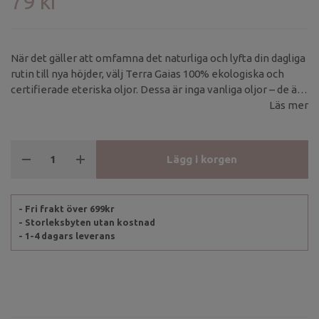
79 kr
När det gäller att omfamna det naturliga och lyfta din dagliga
rutin till nya höjder, välj Terra Gaias 100% ekologiska och
certifierade eteriska oljor. Dessa är inga vanliga oljor – de är
högkoncentrerade och skapade genom varsam destillering
Läs mer
eller pressning av de finaste naturliga råvarornaUppiggande
och stimulerande Rosmarin eteriskolja värderas högt inom
aromaterapi för sin uppfriskande och livgivande doft.
Lägg i korgen
- Fri frakt över 699kr
- Storleksbyten utan kostnad
- 1-4 dagars leverans