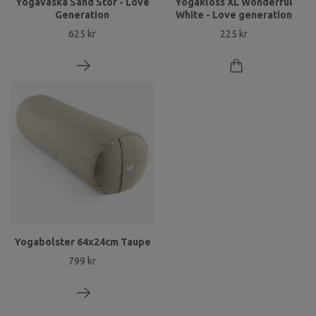
Yogaväska Sand Stor - Love
Yogakloss XL Wonderful
Generation
White - Love generation
625 kr
225 kr
Yogabolster 64x24cm Taupe
799 kr