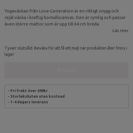
Yogaväskan från Love Generation är en riktigt snygg och
rejäl väska i kraftig bomullscanvas. Den är rymlig och passar
även större mattor som är upp till 64 cm breda.
Läs mer
Tyvärr slutsåld. Bevaka för att få ett mejl när produkten åter finns i
lager
Ej i lager
- Fri frakt över 699kr
- Storleksbyten utan kostnad
- 1-4 dagars leverans