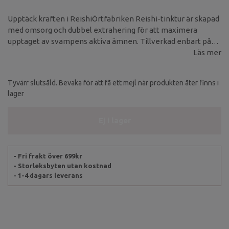
Upptäck kraften i ReishiÖrtfabriken Reishi-tinktur är skapad
med omsorg och dubbel extrahering för att maximera
upptaget av svampens aktiva ämnen. Tillverkad enbart på
svampkropp (inte mycel) och framtagen i Slovenien, är detta
Läs mer
en premiumprodukt för dig som söker naturens kraft.
Tyvärr slutsåld. Bevaka för att få ett mejl när produkten åter finns i
lager
Ej i lager
- Fri frakt över 699kr
- Storleksbyten utan kostnad
- 1-4 dagars leverans