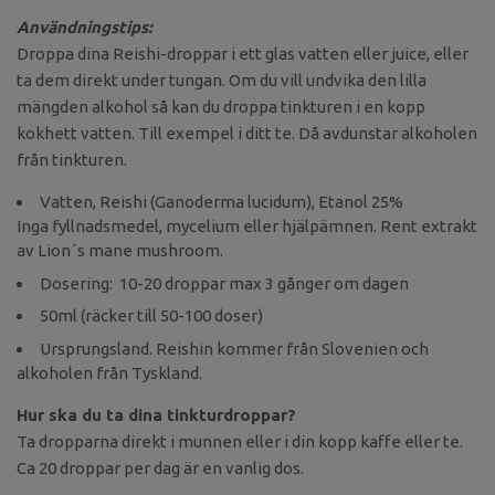
Användningstips:
Droppa dina Reishi-droppar i ett glas vatten eller juice, eller
ta dem direkt under tungan. Om du vill undvika den lilla
mängden alkohol så kan du droppa tinkturen i en kopp
kokhett vatten. Till exempel i ditt te. Då avdunstar alkoholen
från tinkturen.
Vatten, Reishi (Ganoderma lucidum), Etanol 25%
Inga fyllnadsmedel, mycelium eller hjälpämnen. Rent extrakt
av Lion´s mane mushroom.
Dosering: 10-20 droppar max 3 gånger om dagen
50ml (räcker till 50-100 doser)
Ursprungsland. Reishin kommer från Slovenien och
alkoholen från Tyskland.
Hur ska du ta dina tinkturdroppar?
Ta dropparna direkt i munnen eller i din kopp kaffe eller te.
Ca 20 droppar per dag är en vanlig dos.