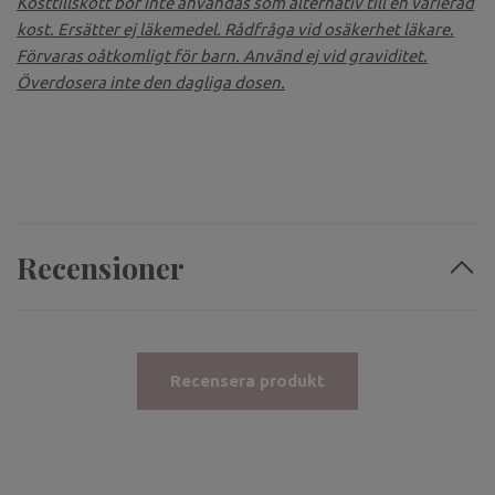
Kosttillskott bör inte användas som alternativ till en varierad
kost. Ersätter ej läkemedel. Rådfråga vid osäkerhet läkare.
Förvaras oåtkomligt för barn. Använd ej vid graviditet.
Överdosera inte den dagliga dosen.
Recensioner
Recensera produkt