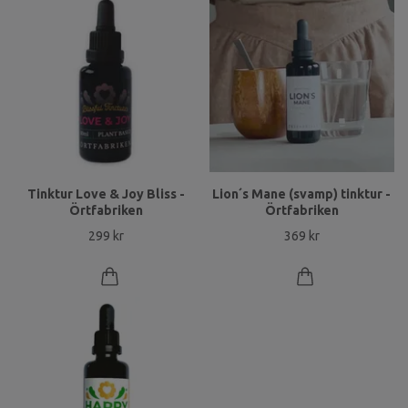
Tinktur Love & Joy Bliss -
Lion´s Mane (svamp) tinktur -
Örtfabriken
Örtfabriken
299 kr
369 kr