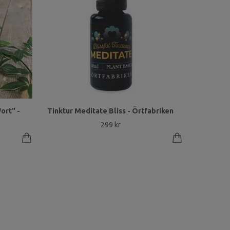
ort" -
Tinktur Meditate Bliss - Örtfabriken
299 kr