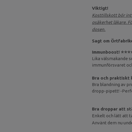
Viktigt!
Kosttillskott bör in
osäkerhet läkare. F
dosen.
Sagt om Örtfabrik
Immunboost!
⭐⭐⭐
Lika välsmakande so
immunförsvaret och
Bra och praktiskt
Bra blandning av pro
dropp-pipett! -Perf
Bra droppar att s
Enkelt och lätt att 
Använt dem nu under