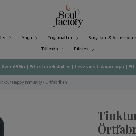
der
Yoga
Yogamattor
Smycken & Accessoare
Till män
Pilates
t över 699kr | Fria storleksbyten | Leverans 1-4 vardagar | EU
inktur Happy Immunity - Örtfabriken
Tinktu
Örtfab