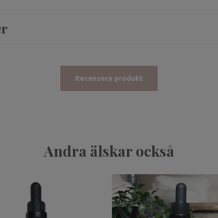
er
Recensera produkt
Andra älskar också