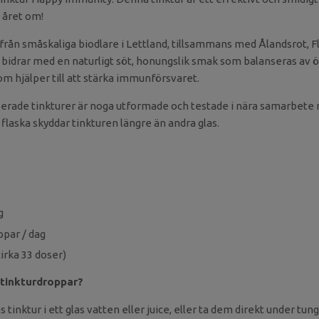
, året om!
 från småskaliga biodlare i Lettland, tillsammans med Ålandsrot, F
 bidrar med en naturligt söt, honungslik smak som balanseras av 
m hjälper till att stärka immunförsvaret.
erade tinkturer är noga utformade och testade i nära samarbete 
flaska skyddar tinkturen längre än andra glas.
g
ppar / dag
cirka 33 doser)
 tinkturdroppar?
tinktur i ett glas vatten eller juice, eller ta dem direkt under tung