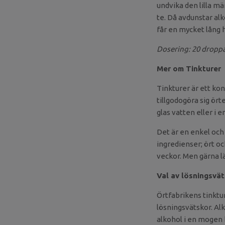
undvika den lilla mä
te. Då avdunstar al
får en mycket lång h
Dosering: 20 dropp
Mer om Tinkturer
Tinkturer är ett ko
tillgodogöra sig ör
glas vatten eller i 
Det är en enkel och
ingredienser; ört oc
veckor. Men gärna l
Val av lösningsvä
Örtfabrikens tinktur
lösningsvätskor. Alk
alkohol i en mogen