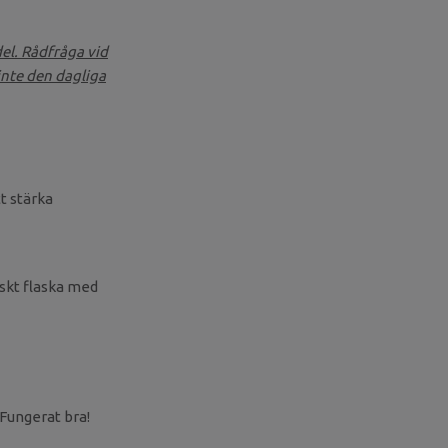
del. Rådfråga vid
inte den dagliga
t stärka
iskt flaska med
Fungerat bra!