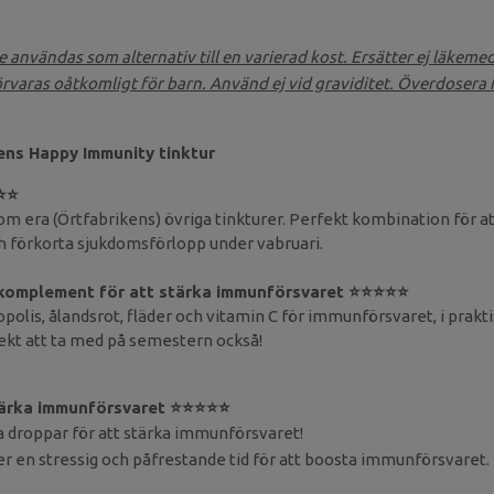
te användas som alternativ till en varierad kost. Ersätter ej läkeme
örvaras oåtkomligt för barn. Använd ej vid graviditet. Överdosera 
ens Happy Immunity tinktur
⭐⭐
m era (Örtfabrikens) övriga tinkturer. Perfekt kombination för at
 förkorta sjukdomsförlopp under vabruari.
 komplement för att stärka immunförsvaret
⭐⭐⭐⭐⭐
polis, ålandsrot, fläder och vitamin C för immunförsvaret, i prakt
ekt att ta med på semestern också!
tärka immunförsvaret
⭐⭐⭐⭐⭐
ta droppar för att stärka immunförsvaret!
 en stressig och påfrestande tid för att boosta immunförsvaret. 