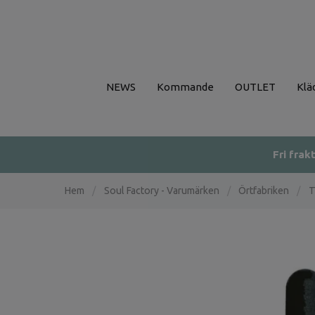
NEWS
Kommande
OUTLET
Klä
Fri frak
Hem
/
Soul Factory - Varumärken
/
Örtfabriken
/
T