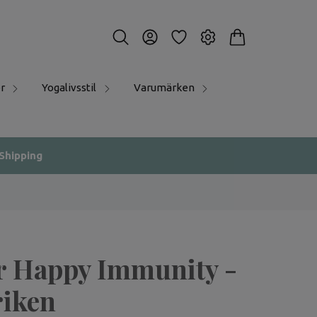
r
Yogalivsstil
Varumärken
 Shipping
r Happy Immunity -
riken