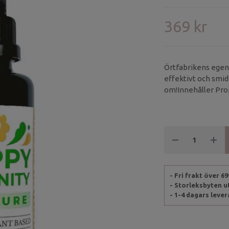
369 kr
Örtfabrikens egen 
effektivt och smidig
om!Innehåller Prop
tillsammans med Å
- Fri frakt över 6
- Storleksbyten 
- 1-4 dagars leve