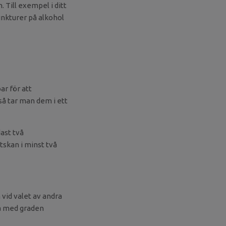
 Till exempel i ditt
inkturer på alkohol
ar för att
å tar man dem i ett
ast två
tskan i minst två
 vid valet av andra
la med graden