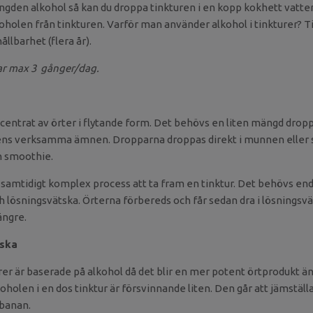
ngden alkohol så kan du droppa tinkturen i en kopp kokhett vatten.
koholen från tinkturen.
V
arför man använder alkohol i tinkturer? T
ållbarhet (flera år).
ar max 3 gånger/dag.
ncentrat av örter i flytande form. Det behövs en liten mängd dropp
tens verksamma ämnen. Dropparna droppas direkt i munnen eller s
en smoothie.
 samtidigt komplex process att ta fram en tinktur. Det behövs end
h lösningsvätska. Örterna förbereds och får sedan dra i lösningsvä
ängre.
tska
er är baserade på alkohol då det blir en mer potent örtprodukt än
oholen i en dos tinktur är försvinnande liten. Den går att jämstäl
 banan.