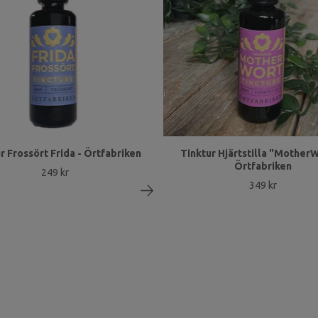
r Frossört Frida - Örtfabriken
Tinktur Hjärtstilla "MotherW
Örtfabriken
249 kr
349 kr