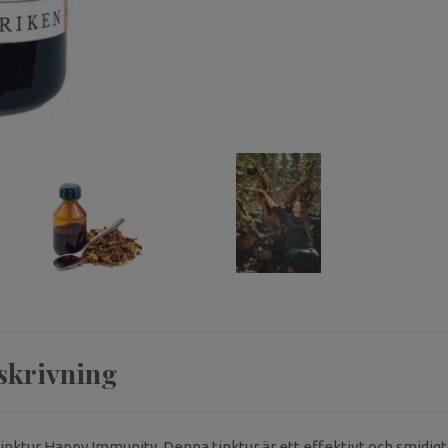
skrivning
nktur Happy Immunity. Denna tinktur är ett effektivt och smidigt s