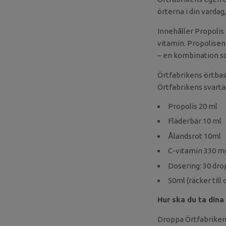
örterna i din vardag
Innehåller Propolis
vitamin. Propolisen
– en kombination so
Örtfabrikens örtbas
Örtfabrikens svarta 
Propolis 20 ml
Fläderbär 10 ml
Ålandsrot 10ml
C-vitamin 330 m
Dosering: 30 dro
50ml (räcker till 
Hur ska du ta dina
Droppa Örtfabrikens 