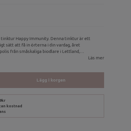
tinktur Happy Immunity. Denna tinktur är ett
t sätt att få in örterna i din vardag, året
olis från småskaliga biodlare i Lettland,
landsrot, Fläderbär och C-vitamin.
Läs mer
Lägg i korgen
99kr
utan kostnad
rans