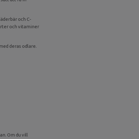
läderbär och C-
örter och vitaminer
med deras odlare.
an. Om du vill