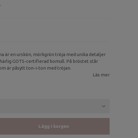
y
a är en urskön, mörkgrön tröja med unika detaljer
 härlig GOTS-certifierad bomull. På bröstet står
m är påsytt ton-i-ton med tröjan.
Läs mer
Lägg i korgen