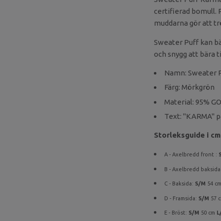
certifierad bomull.
muddarna gör att trö
Sweater Puff kan bär
och snygg att bära t
Namn: Sweater 
Färg: Mörkgrön
Material: 95% GO
Text: "KARMA" på
Storleksguide i cm.
A - Axelbredd front :
B - Axelbredd baksida
C - Baksida:
S/M
54 c
D - Framsida:
S/M
57 
E - Bröst:
S/M
50 cm
L