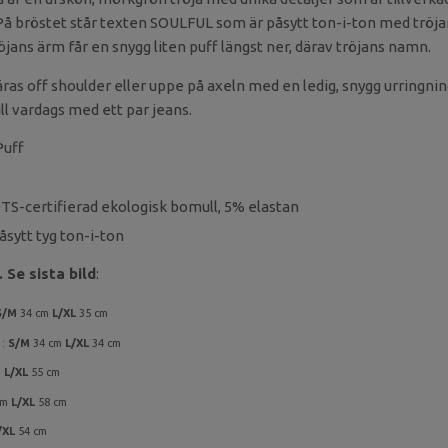
 På bröstet står texten SOULFUL som är påsytt ton-i-ton med tröja
jans ärm får en snygg liten puff längst ner, därav tröjans namn.
as off shoulder eller uppe på axeln med en ledig, snygg urringnin
ill vardags med ett par jeans.
Puff
TS-certifierad ekologisk bomull, 5% elastan
sytt tyg ton-i-ton
 Se sista bild
:
S/M
34 cm
L/XL
35 cm
 :
S/M
34 cm
L/XL
34 cm
m
L/XL
55 cm
cm
L/XL
58 cm
/XL
54 cm