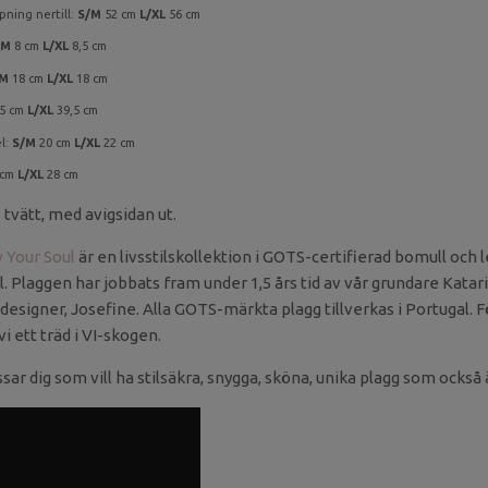
pning nertill:
S/M
52 cm
L/XL
56 cm
/M
8 cm
L/XL
8,5 cm
/M
18 cm
L/XL
18 cm
5 cm
L/XL
39,5 cm
l:
S/M
20 cm
L/XL
22 cm
 cm
L/XL
28 cm
 tvätt, med avigsidan ut.
 Your Soul
är en livsstilskollektion i GOTS-certifierad bomull och 
. Plaggen har jobbats fram under 1,5 års tid av vår grundare Katar
ddesigner, Josefine. Alla GOTS-märkta plagg tillverkas i Portugal. F
i ett träd i VI-skogen.
sar dig som vill ha stilsäkra, snygga, sköna, unika plagg som också 