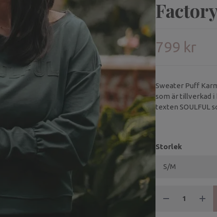
Factor
799 kr
Sweater Puff Karm
som är tillverkad i
texten SOULFUL so
Storlek