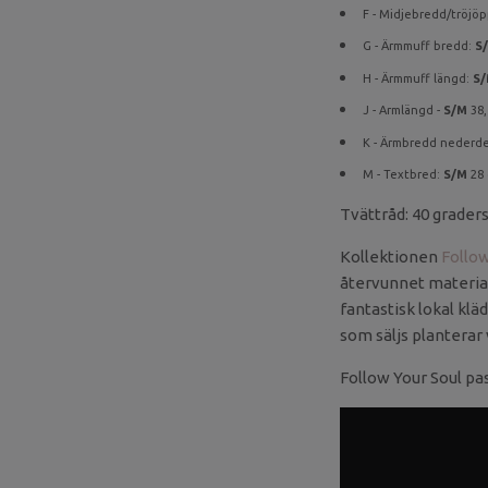
F - Midjebredd/tröjöp
G - Ärmmuff bredd:
S
H - Ärmmuff längd:
S
J - Armlängd -
S/M
38,
K - Ärmbredd nederde
M - Textbred:
S/M
28
Tvättråd: 40 graders
Kollektionen
Follow
återvunnet material
fantastisk lokal klä
som säljs planterar v
Follow Your Soul pas