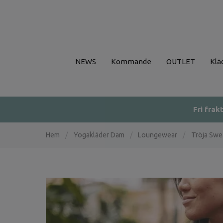
NEWS
Kommande
OUTLET
Klä
Fri frak
Hem
/
Yogakläder Dam
/
Loungewear
/
Tröja Swea