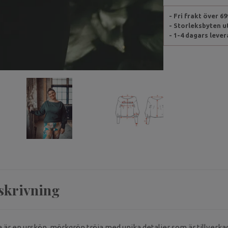
- Fri frakt över 6
- Storleksbyten 
- 1-4 dagars leve
skrivning
är en urskön, mörkgrön tröja med unika detaljer som är tillverkad