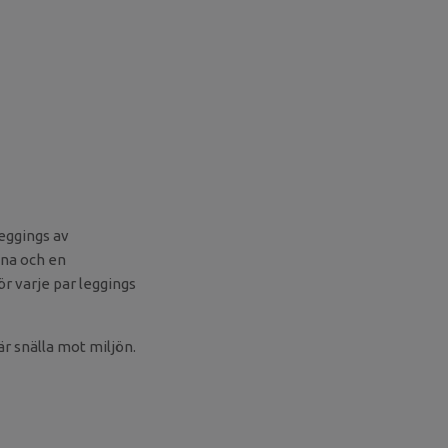
leggings av
ina och en
ör varje par leggings
är snälla mot miljön.