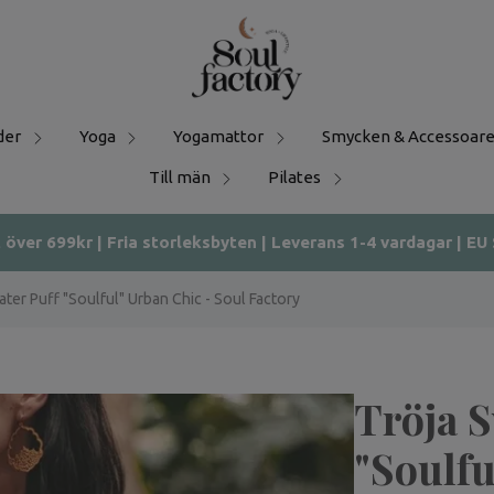
der
Yoga
Yogamattor
Smycken & Accessoare
Till män
Pilates
t över 699kr | Fria storleksbyten | Leverans 1-4 vardagar | EU
ter Puff "Soulful" Urban Chic - Soul Factory
Tröja S
"Soulfu