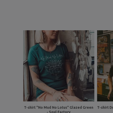
T-shirt "No Mud No Lotus" Glazed Green
T-shirt D
- Soul Factory