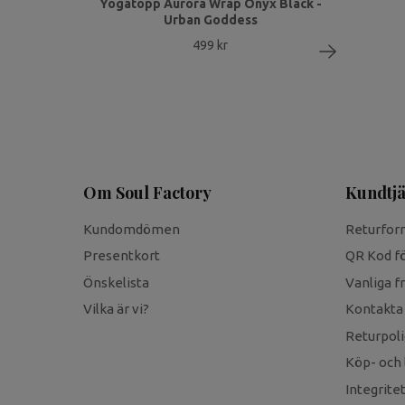
Yogatopp Aurora Wrap Onyx Black -
Urban Goddess
499 kr
Om Soul Factory
Kundtjä
Kundomdömen
Returfor
Presentkort
QR Kod fö
Önskelista
Vanliga f
Vilka är vi?
Kontakta
Returpoli
Köp- och 
Integrite