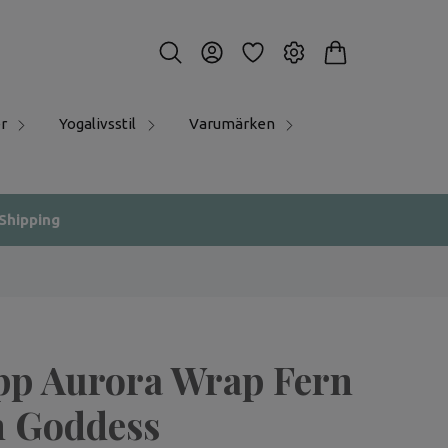
r
Yogalivsstil
Varumärken
 Shipping
pp Aurora Wrap Fern
n Goddess