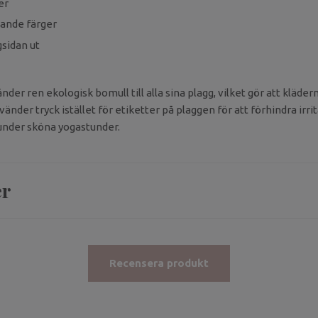
er
nande färger
sidan ut
der ren ekologisk bomull till alla sina plagg, vilket gör att kläder
vänder tryck istället för etiketter på plaggen för att förhindra irri
 under sköna yogastunder.
er
Recensera produkt