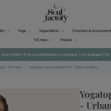
der
Yoga
Yogamattor
Smycken & Accessoare
Till män
Pilates
t över 699kr | Fria storleksbyten | Leverans 1-4 vardagar | EU
jor - Kort ärm
/
Yogatopp Aurora Wrap Fern - Urban Goddess
Yogato
- Urba