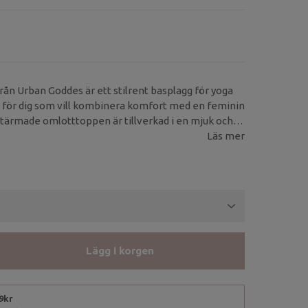
ån Urban Goddes är ett stilrent basplagg för yoga
t för dig som vill kombinera komfort med en feminin
tärmade omlotttoppen är tillverkad i en mjuk och
av bambu, ekologisk bomull och en touch lycra.
Läs mer
Lägg i korgen
99kr