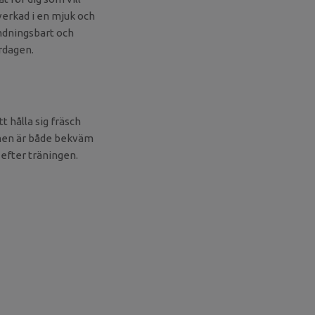
erkad i en mjuk och
andningsbart och
ardagen.
t hålla sig fräsch
men är både bekväm
 efter träningen.