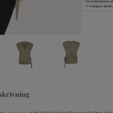
- Storleksbyten 
- 1-4 dagars leve
skrivning
rån
Urban Goddes
är ett stilrent basplagg för yoga och pilates, skapa