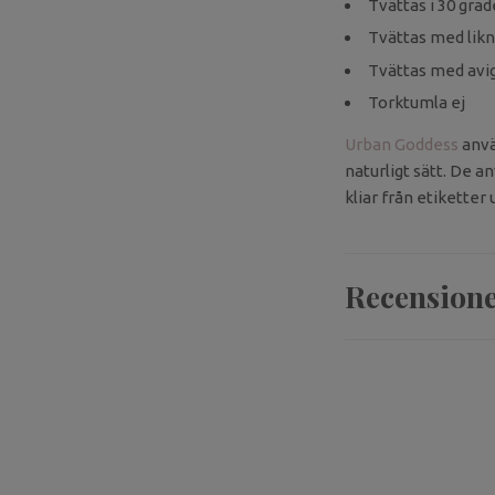
Tvättas i 30 grad
Tvättas med lik
Tvättas med avig
Torktumla ej
Urban Goddess
använ
naturligt sätt. De an
kliar från etiketter
Recension