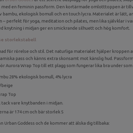
med en feminin passform. Den kortärmade omlotttoppen är tillv
v bambu, ekologisk bomull och en touch lycra. Materialet är lätt, 
– perfekt för yoga, meditation och pilates, men lika självklar i v
 knytning i midjan ger en smickrande silhuett och hög komfort.
 se storlekstabell
ad för rörelse och stil. Det naturliga materialet hjälper kroppen at
amiska pass och känns extra skonsamt mot känslig hud. Passfor
gör Aurora Wrap Top till ett plagg som fungerar lika bra under som
mbu 28% ekologisk bomull, 4% lycra
n/beige
Wrap Top
 tack vare knytbanden i midjan.
erna är 174 cm och bär storlek S
rån Urban Goddess och de kommer att älska dig tillbaka: