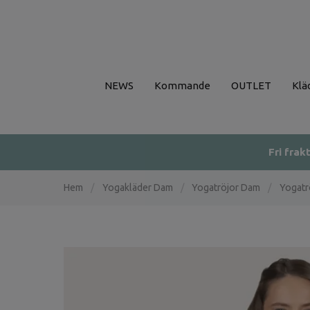
NEWS
Kommande
OUTLET
Klä
Fri frak
Hem
/
Yogakläder Dam
/
Yogatröjor Dam
/
Yogatrö