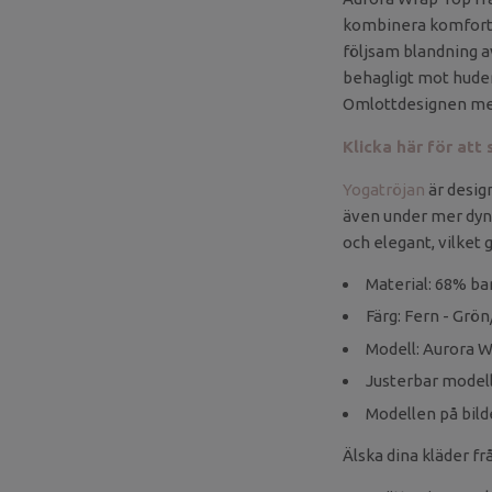
kombinera komfort 
följsam blandning a
behagligt mot huden 
Omlottdesignen med
Klicka här för att
Yogatröjan
är design
även under mer dyn
och elegant, vilket 
Material: 68% ba
Färg: Fern - Grö
Modell: Aurora 
Justerbar modell
Modellen på bild
Älska dina kläder f