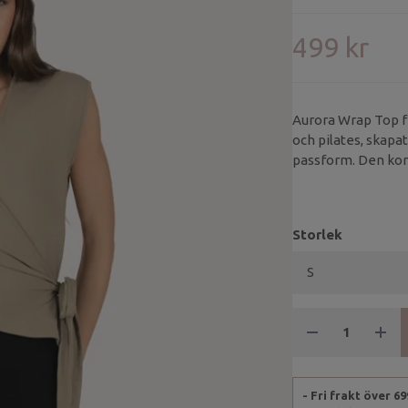
499 kr
Aurora Wrap Top fr
och pilates, skapa
passform. Den kor
följsam blandning 
Storlek
- Fri frakt över 6