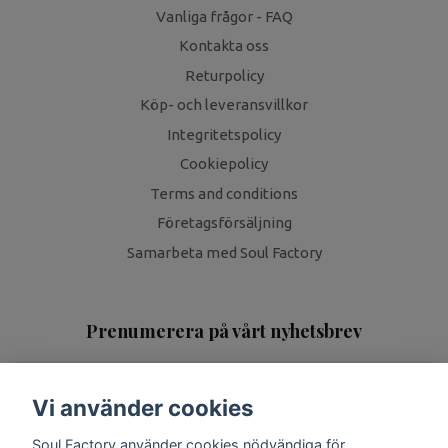
Vanliga frågor - FAQ
Kontakta oss
Returpolicy
Köp- och leveransvillkor
Integritetspolicy
Cookiepolicy
Terms and conditions
Företagsförsäljning
Samarbeta med Soul Factory
Prenumerera på vårt nyhetsbrev
Prenumerera
Vi använder cookies
Soul Factory använder cookies nödvändiga för