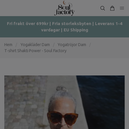
Fri frakt över 699kr | Fria storleksbyten | Leverans 1-4
vardagar | EU Shipping
Hem
/
Yogakläder Dam
/
Yogatröjor Dam
/
T-shirt Shakti Power - Soul Factory