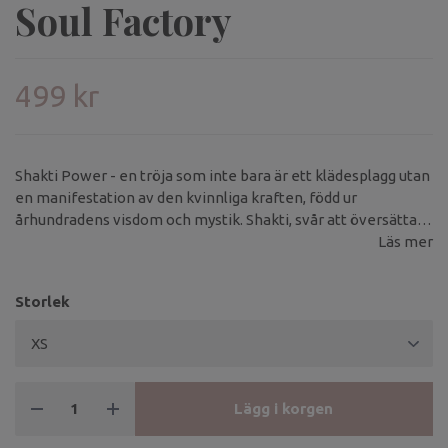
Soul Factory
499 kr
Shakti Power - en tröja som inte bara är ett klädesplagg utan
en manifestation av den kvinnliga kraften, född ur
århundradens visdom och mystik. Shakti, svår att översätta
men känslomässigt laddad med betydelsen av styrka och
Läs mer
energi.
Storlek
Lägg i korgen