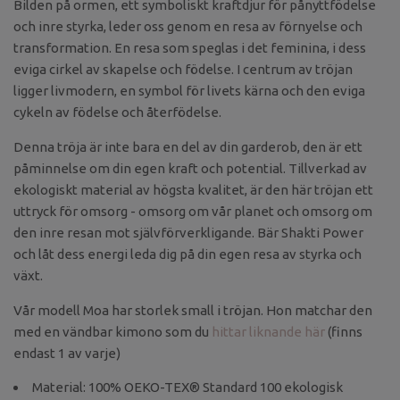
Bilden på ormen, ett symboliskt kraftdjur för pånyttfödelse
och inre styrka, leder oss genom en resa av förnyelse och
transformation. En resa som speglas i det feminina, i dess
eviga cirkel av skapelse och födelse. I centrum av tröjan
ligger livmodern, en symbol för livets kärna och den eviga
cykeln av födelse och återfödelse.
Denna tröja är inte bara en del av din garderob, den är ett
påminnelse om din egen kraft och potential. Tillverkad av
ekologiskt material av högsta kvalitet, är den här tröjan ett
uttryck för omsorg - omsorg om vår planet och omsorg om
den inre resan mot självförverkligande. Bär Shakti Power
och låt dess energi leda dig på din egen resa av styrka och
växt.
Vår modell Moa har storlek small i tröjan. Hon matchar den
med en vändbar kimono som du
hittar liknande här
(finns
endast 1 av varje)
Material: 100% OEKO-TEX® Standard 100 ekologisk