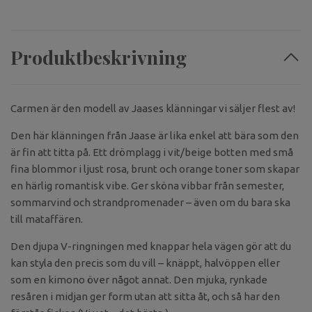
Produktbeskrivning
Carmen är den modell av Jaases klänningar vi säljer flest av!
Den här klänningen från Jaase är lika enkel att bära som den
är fin att titta på. Ett drömplagg i vit/beige botten med små
fina blommor i ljust rosa, brunt och orange toner som skapar
en härlig romantisk vibe. Ger sköna vibbar från semester,
sommarvind och strandpromenader – även om du bara ska
till mataffären.
Den djupa V-ringningen med knappar hela vägen gör att du
kan styla den precis som du vill – knäppt, halvöppen eller
som en kimono över något annat. Den mjuka, rynkade
resåren i midjan ger form utan att sitta åt, och så har den