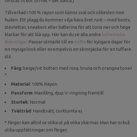
förstås fickor. (Vi vet – det bästa.)
Tillverkad i 100 % rayon som känns sval och silkeslen mot
huden. Ett plagg du kommer vilja bära året runt – med boots,
stövletter, sneakers eller ballerina för att tona ner och höga
klackar för att klä upp. Här kan du se alla andra
bohemiska
klänningar
. Passar utmärkt till en
kofta
för kyligare dagar för
en mysiga look eller exempelvis en skinnjacka för en tuffare
stil.
Färg
: beige/vit botten med rosa, bruna och orangea toner
*
Material
: 100% Rayon
Passform
: Maxilång, djup V-ringning framtill
Storlek
: Normal
Tvättråd
: Handtvätt, torktumla ej
* Färger kan alltid se olika ut på olika skärmar. Man har också
olika uppfattningar om färger.