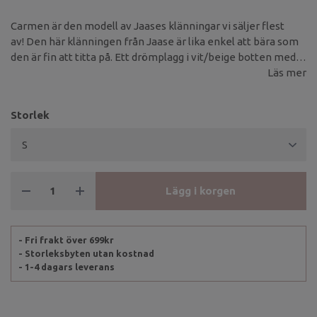
Carmen är den modell av Jaases klänningar vi säljer flest
av! Den här klänningen från Jaase är lika enkel att bära som
den är fin att titta på. Ett drömplagg i vit/beige botten med
små fina blommor i ljust rosa, brunt och orange toner som
Läs mer
skapar en härlig romantisk vibe.
Storlek
Lägg i korgen
- Fri frakt över 699kr
- Storleksbyten utan kostnad
- 1-4 dagars leverans