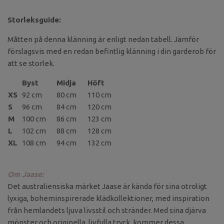
Storleksguide:
Måtten på denna klänning är enligt nedan tabell. Jämför
förslagsvis med en redan befintlig klänning i din garderob för
att se storlek.
Byst
Midja
Höft
XS
92 cm
80 cm
110 cm
S
96 cm
84 cm
120 cm
M
100 cm
86 cm
123 cm
L
102 cm
88 cm
128 cm
XL
108 cm
94 cm
132 cm
Om Jaase:
Det australiensiska märket Jaase är kända för sina otroligt
lyxiga, boheminspirerade klädkollektioner, med inspiration
från hemlandets ljuva livsstil och stränder. Med sina djärva
mönster och originella, livfulla tryck, kommer dessa