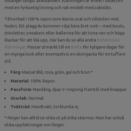
volanger längst axelbanden. Klänningen är enkel i siluetten
med en fyrkantig linning och rak modell med sidoslits.
Tillverkad i 100 % rayon som känns sval och silkeslen mot
huden. Ett plagg du kommer vilja bära året runt – med boots,
stövletter, sneakers eller ballerina för att tona ner och höga
klackar för att klä upp. Här kan du se alla andra
bohemiska
klänningar
. Passar utmärkt till en
kofta
för kyligare dagar för
en mysiga look eller exempelvis en skinnjacka för en tuffare
stil.
Färg
: Massa! Blå, rosa, grön, gul och brun *
Material
: 100% Rayon
Passform
: Maxilång, djup V-ringning framtill med knappar
Storlek
: Normal
Tvättråd
: Handtvätt, torktumla ej
* Färger kan alltid se olika ut på olika skärmar. Man har också
olika uppfattningar om färger.