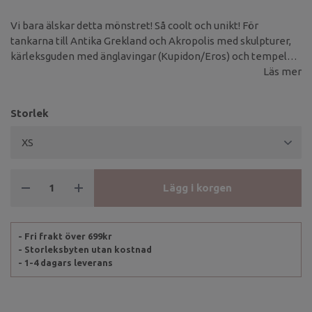
Vi bara älskar detta mönstret! Så coolt och unikt! För
tankarna till Antika Grekland och Akropolis med skulpturer,
kärleksguden med änglavingar (Kupidon/Eros) och tempel
med exotiska växter. Den här klänningen från australienska
Läs mer
Jaase har en avslappnad och enkel passform som är lika
enkel att bära som den är fin att titta på.
Storlek
Lägg i korgen
- Fri frakt över 699kr
- Storleksbyten utan kostnad
- 1-4 dagars leverans