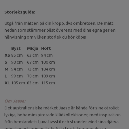
Storleksguide:
Utgå från måtten på din kropp, dvs omkretsen. De mått
nedan som stämmer bäst överens med dina egna ger en
hänvisning om vilken storlek du bör köpa!
Byst
Midja
Höft
XS
85 cm
63 cm
94 cm
S
90 cm
67 cm
100 cm
M
94 cm
73 cm
104 cm
L
99 cm
78 cm
109 cm
XL
105 cm
83 cm
115 cm
Om Jaase:
Det australiensiska märket Jaase är kända för sina otroligt
lyxiga, boheminspirerade klädkollektioner, med inspiration
från hemlandets ljuva livsstil och stränder. Med sina djärva
mönster och originella, livfulla tryck, kommer dessa