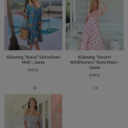
Klänning "Kiara" Shorelines
Klänning "Desert
Midi - Jaase
Wildflowers" Romi Maxi -
Jaase
849 kr
849 kr