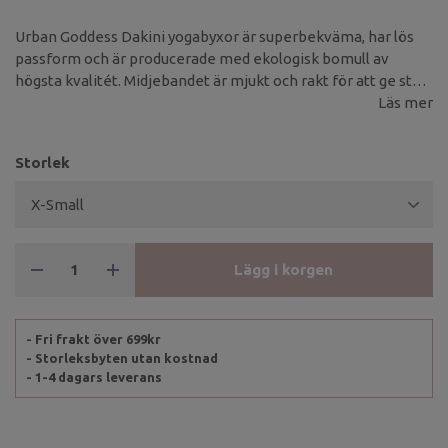
Urban Goddess Dakini yogabyxor är superbekväma, har lös
passform och är producerade med ekologisk bomull av
högsta kvalitét. Midjebandet är mjukt och rakt för att ge stöd
åt magen, medan mittparten av byxorna har av en lösare
Läs mer
passform ner till anklarna, som även de är mer åtsmitande -
vilket gör att de håller sig på plats också vid de
Storlek
uppochnervända yogaposerna.
Lägg i korgen
- Fri frakt över 699kr
- Storleksbyten utan kostnad
- 1-4 dagars leverans