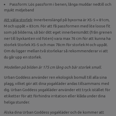
Passform: Lös passform i benen, långa muddar nedtill och
mjukt midjeband
Att välja storlek
: Innerbenslängd på byxorna är XS-S = 81cm,
M och uppåt = 83cm. För att få passformen med lite loose fit
som på bilderna, så bör ditt eget innerbensmått (från grenen
ner till byxkanten vid foten) vara max 76 cm för att kunna ha
storlek Storlek XS-S och max 78cm för storlek M och uppåt.
Om du ligger mellan två storlekar så rekommenderar vi att
du går upp en storlek.
Modellen på bilden är 175 cm lång och bär storlek small.
Urban Goddess använder ren ekologisk bomull till alla sina
plagg, vilket gör att dina yogakläder andas tillsammans med
dig. Urban Goddess yogakläder använder ett tryck istället för
etiketter för att förhindra irritation eller klåda under dina
heliga stunder.
Älska dina Urban Goddess yogakläder och de kommer att