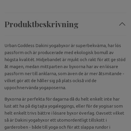
Produktbeskrivning
Urban Goddess Dakini yogabyxor är superbekväma, har lös
passform och är producerade med ekologisk bomull av
högsta kvalitét. Midjebandet är mjukt och rakt för att ge stöd
åt magen, medan mittparten av byxorna har av en lösare
passform ner till anklarna, som även de är mer åtsmitande -
vilket gör att de håller sig på plats också vid de
uppochnervända yogaposerna.
Byxorna är perfekta för dagarna då du helt enkelt inte har
lust att ha på dig tajta yogaleggings, eller för de yogisar som
helt enkelt trivs bättre i lösare byxor överlag. Oavsett vilket
så är Dakini yogabyxor ett utomordentligt tillskott i
garderoben - både till yoga och för att slappa rundor i