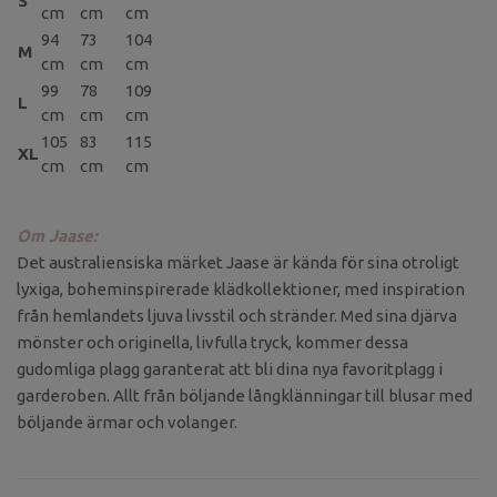
S
cm
cm
cm
94
73
104
M
cm
cm
cm
99
78
109
L
cm
cm
cm
105
83
115
XL
cm
cm
cm
Om Jaase:
Det australiensiska märket Jaase är kända för sina otroligt
lyxiga, boheminspirerade klädkollektioner, med inspiration
från hemlandets ljuva livsstil och stränder. Med sina djärva
mönster och originella, livfulla tryck, kommer dessa
gudomliga plagg garanterat att bli dina nya favoritplagg i
garderoben. Allt från böljande långklänningar till blusar med
böljande ärmar och volanger.