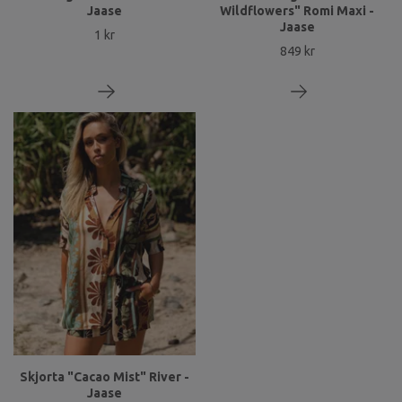
Jaase
Wildflowers" Romi Maxi -
Jaase
1 kr
849 kr
Skjorta "Cacao Mist" River -
Jaase