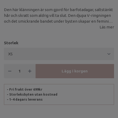
Den här klänningen är som gjord för barfotadagar, saltstänkt
hår och skratt som aldrig vill ta slut. Den djupa V-ringningen
och det smickrande bandet under bysten skapar en feminin
siluett – utan att tumma på komforten.
Läs mer
Storlek
Lägg i korgen
- Fri frakt över 699kr
- Storleksbyten utan kostnad
- 1-4 dagars leverans