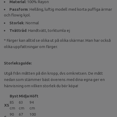
Material
: 100% Rayon
Passform
: Hellång, luftig modell med korta puffiga ärmar
och flowig kjol.
Storlek
: Normal
Tvättråd
: Handtvätt, torktumla ej
* Färger kan alltid se olika ut på olika skärmar. Man har också
olika uppfattningar om färger.
Storleksguide:
Utgå från måtten på din kropp, dvs omkretsen. De mått
nedan som stämmer bäst överens med dina egna ger en
hänvisning om vilken storlek du bör köpa!
Byst
Midja
Höft
85
63
94
XS
cm
cm
cm
90
67
100