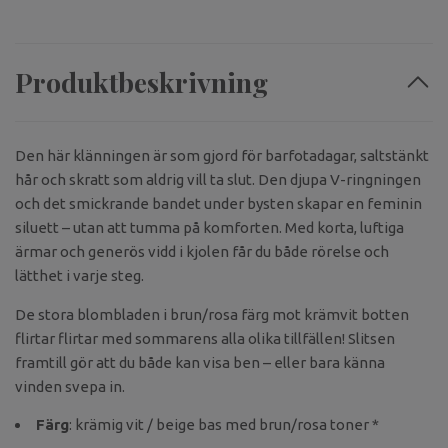
Produktbeskrivning
Den här klänningen är som gjord för barfotadagar, saltstänkt
hår och skratt som aldrig vill ta slut. Den djupa V-ringningen
och det smickrande bandet under bysten skapar en feminin
siluett – utan att tumma på komforten. Med korta, luftiga
ärmar och generös vidd i kjolen får du både rörelse och
lätthet i varje steg.
De stora blombladen i brun/rosa färg mot krämvit botten
flirtar flirtar med sommarens alla olika tillfällen! Slitsen
framtill gör att du både kan visa ben – eller bara känna
vinden svepa in.
Färg
: krämig vit / beige bas med brun/rosa toner *