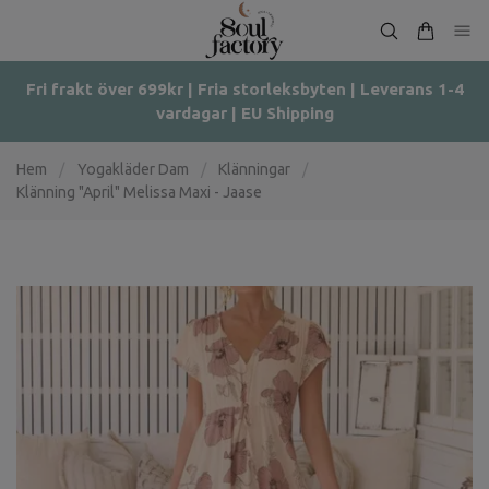
Fri frakt över 699kr | Fria storleksbyten | Leverans 1-4
vardagar | EU Shipping
Hem
/
Yogakläder Dam
/
Klänningar
/
Klänning "April" Melissa Maxi - Jaase