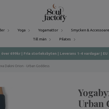
der
Yoga
Yogamattor
Smycken & Accessoare
Till män
Pilates
t över 699kr | Fria storleksbyten | Leverans 1-4 vardagar | EU
xa Dakini Orion - Urban Goddess
Yogaby
Urban 