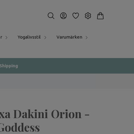
r
Yogalivsstil
Varumärken
 Shipping
xa Dakini Orion -
Goddess