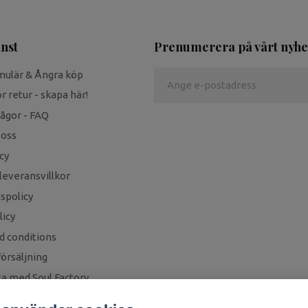
nst
Prenumerera på vårt nyhe
mulär & Ångra köp
r retur - skapa här!
rågor - FAQ
 oss
cy
leveransvillkor
tspolicy
icy
d conditions
örsäljning
a med Soul Factory