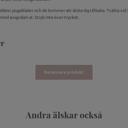
ddess yogakläder och de kommer att älska dig tillbaka. Tvätta vid 
med avigsidan ut. Stryk inte över trycket.
er
Recensera produkt
Andra älskar också