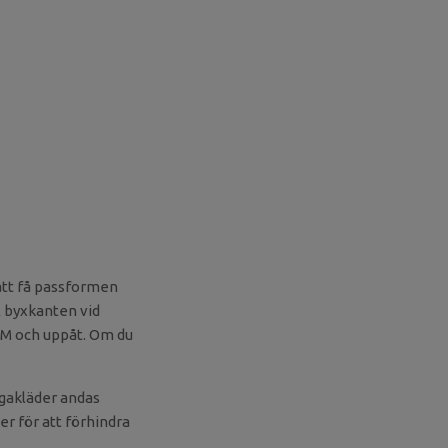
att få passformen
l byxkanten vid
k M och uppåt. Om du
ogakläder andas
er för att förhindra