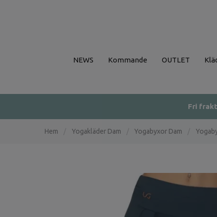
NEWS
Kommande
OUTLET
Klä
Fri frak
Hem
/
Yogakläder Dam
/
Yogabyxor Dam
/
Yogaby