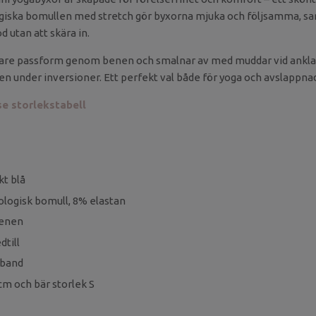
ogiska bomullen med stretch gör byxorna mjuka och följsamma, s
 utan att skära in.
are passform genom benen och smalnar av med muddar vid anklarn
även under inversioner. Ett perfekt val både för yoga och avslapp
 se storlekstabell
kt blå
ologisk bomull, 8% elastan
benen
till
eband
cm och bär storlek S