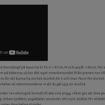
nnerbenslängd på byxorna är XS-S = 81cm, M och uppåt = 83cm. För 
om på bilderna, så bör ditt eget innerbensmått (från grenen ner til
cm för att kunna ha storlek Storlek XS-S och max 78cm för storle
torlekar så rekommenderar vi att du går upp en storlek.
er ren ekologisk bomull till alla sina plagg, vilket gör att dina y
 Urban Goddess yogakläder använder ett tryck istället för etikett
a under dina heliga stunder.