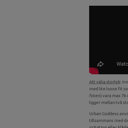
Att välja storlek
: I
med lite loose fit s
foten) vara max 76 
ligger mellan två s
Urban Goddess använd
tillsammans med dig.
irritation eller klåd