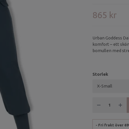
865 kr
Urban Goddess Dak
komfort – ett skönt
bomullen med stre
som midjebandet ge
Storlek
- Fri frakt över 6