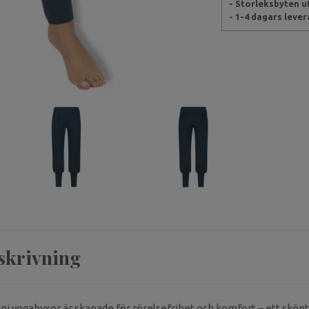
- Storleksbyten 
- 1-4 dagars leve
skrivning
 yogabyxor är skapade för rörelsefrihet och komfort – ett skönt al