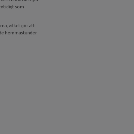
amtidigt som
a, vilket gör att
nade hemmastunder.