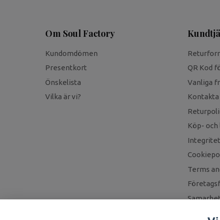
Om Soul Factory
Kundtjä
Kundomdömen
Returfor
Presentkort
QR Kod fö
Önskelista
Vanliga f
Vilka är vi?
Kontakta
Returpoli
Köp- och 
Integrite
Cookiepol
Terms an
Företagsf
Samarbet