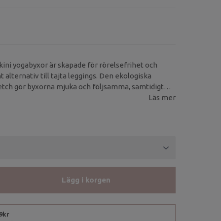
ini yogabyxor är skapade för rörelsefrihet och
 alternativ till tajta leggings. Den ekologiska
tch gör byxorna mjuka och följsamma, samtidigt
r stöd utan att skära in.
Läs mer
Lägg i korgen
99kr