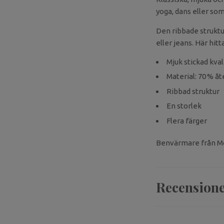
yoga, dans eller som
Den ribbade struktu
eller jeans. Här hitt
Mjuk stickad kval
Material: 70 % åt
Ribbad struktur
En storlek
Flera färger
Benvärmare från Mos
Recension