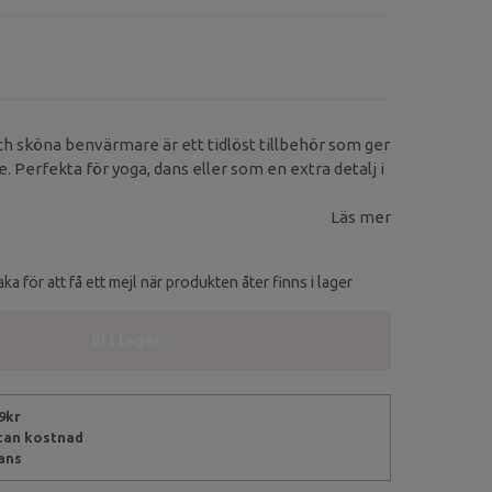
ch sköna benvärmare är ett tidlöst tillbehör som ger
. Perfekta för yoga, dans eller som en extra detalj i
Läs mer
ka för att få ett mejl när produkten åter finns i lager
Ej i lager
99kr
utan kostnad
rans