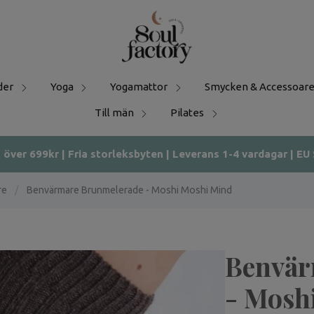
der
Yoga
Yogamattor
Smycken & Accessoare
Till män
Pilates
t över 699kr | Fria storleksbyten | Leverans 1-4 vardagar | EU
re
/
Benvärmare Brunmelerade - Moshi Moshi Mind
Benvär
- Mosh