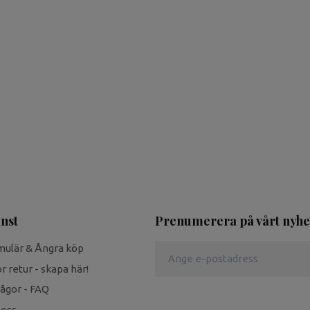
nst
Prenumerera på vårt nyhe
mulär & Ångra köp
r retur - skapa här!
rågor - FAQ
 oss