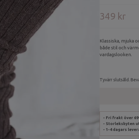
349 kr
Klassiska, mjuka o
både stil och värme
vardagslooken.
Tyvärr slutsåld. Beva
- Fri frakt över 6
- Storleksbyten 
- 1-4 dagars leve