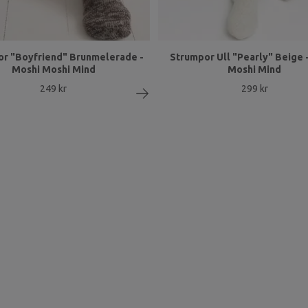
r "Boyfriend" Brunmelerade -
Strumpor Ull "Pearly" Beige 
Moshi Moshi Mind
Moshi Mind
249 kr
299 kr