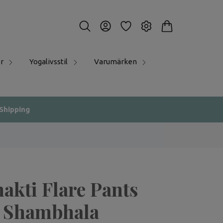
r
Yogalivsstil
Varumärken
 Shipping
akti Flare Pants
- Shambhala