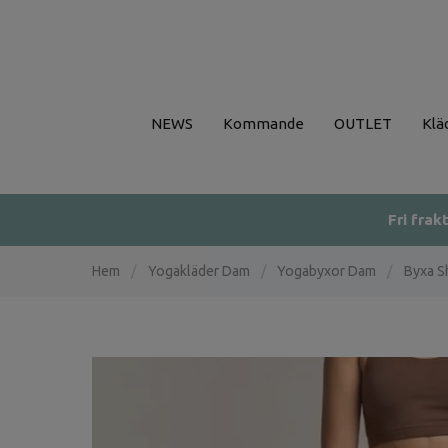
NEWS
Kommande
OUTLET
Klä
Fri frak
Hem
/
Yogakläder Dam
/
Yogabyxor Dam
/
Byxa S