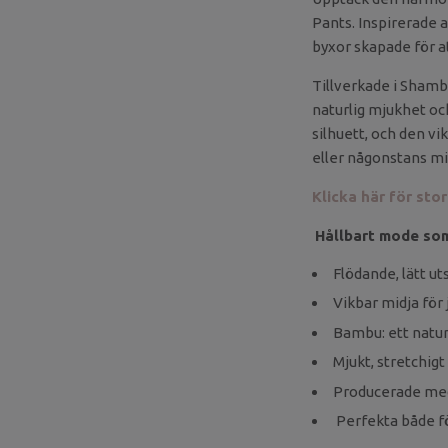
Pants. Inspirerade a
byxor skapade för at
Tillverkade i Sham
naturlig mjukhet oc
silhuett, och den vi
eller någonstans mi
Klicka här för sto
Hållbart mode som 
Flödande, lätt u
Vikbar midja för 
Bambu: ett natu
Mjukt, stretchig
Producerade med 
Perfekta både fö