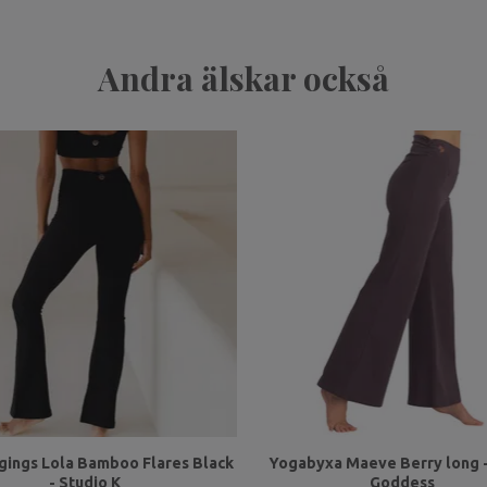
Andra älskar också
ings Lola Bamboo Flares Black
Yogabyxa Maeve Berry long 
- Studio K
Goddess