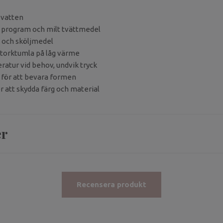
t vatten
program och milt tvättmedel
 och sköljmedel
r torktumla på låg värme
ratur vid behov, undvik tryck
p för att bevara formen
ör att skydda färg och material
er
Recensera produkt