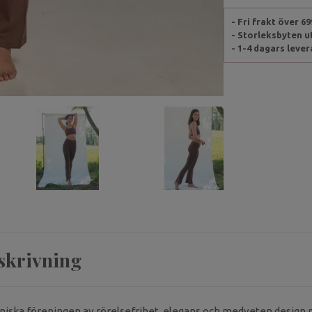
- Fri frakt över 6
- Storleksbyten 
- 1-4 dagars leve
skrivning
iska föreningen av rörelsefrihet, elegans och medveten design 