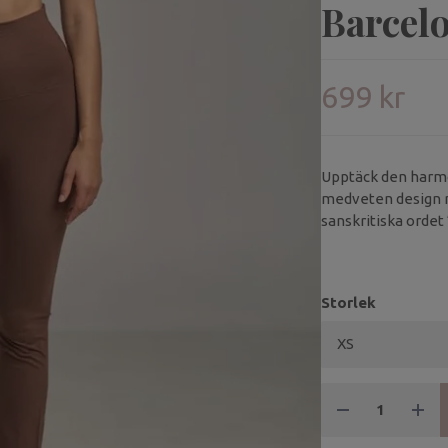
Barcel
699 kr
Upptäck den harmo
medveten design m
sanskritiska ordet 
dessa byxor skapade
dagens lugnare stu
Storlek