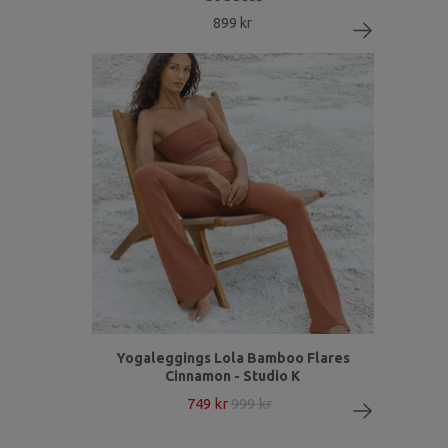
899 kr
Yogaleggings Lola Bamboo Flares
Cinnamon - Studio K
749 kr
999 kr