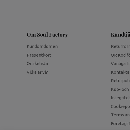
Om Soul Factory
Kundtjä
Kundomdömen
Returfor
Presentkort
QR Kod fö
Önskelista
Vanliga f
Vilka är vi?
Kontakta
Returpoli
Köp- och 
Integrite
Cookiepol
Terms an
Företagsf