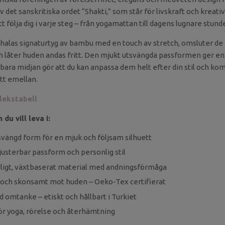
v det sanskritiska ordet “Shakti,” som står för livskraft och kreativ
t följa dig i varje steg – från yogamattan till dagens lugnare stunde
bhalas signaturtyg av bambu med en touch av stretch, omsluter d
h låter huden andas fritt. Den mjukt utsvängda passformen ger e
kbara midjan gör att du kan anpassa dem helt efter din stil och kom
tt emellan.
rlekstabell
du vill leva i:
tsvängd form för en mjuk och följsam silhuett
justerbar passform och personlig stil
rligt, växtbaserat material med andningsförmåga
t och skonsamt mot huden – Oeko-Tex certifierat
omtanke – etiskt och hållbart i Turkiet
r yoga, rörelse och återhämtning