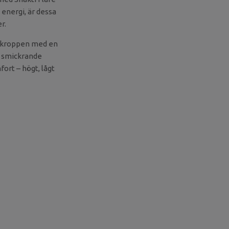
 energi, är dessa
r.
e kroppen med en
n smickrande
fort – högt, lågt