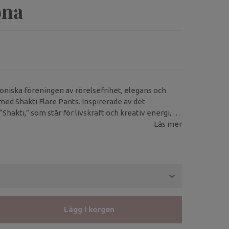
ona
niska föreningen av rörelsefrihet, elegans och
ed Shakti Flare Pants. Inspirerade av det
“Shakti,” som står för livskraft och kreativ energi, är
 för att följa dig i varje steg – från yogamattan till
Läs mer
nder.
Lägg i korgen