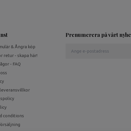
nst
Prenumerera på vårt nyhe
mulär & Ångra köp
r retur - skapa här!
rågor - FAQ
 oss
cy
leveransvillkor
tspolicy
icy
d conditions
örsäljning