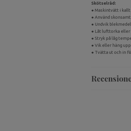
Skötselråd:
● Maskintvätt i kall
● Använd skonsamt 
● Undvik blekmedel
● Låt lufttorka elle
● Stryk på låg tempe
● Vik eller häng up
● Tvätta ut och in f
Recension