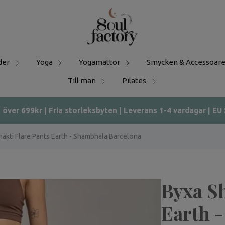
der
Yoga
Yogamattor
Smycken & Accessoare
Till män
Pilates
t över 699kr | Fria storleksbyten | Leverans 1-4 vardagar | EU
hakti Flare Pants Earth - Shambhala Barcelona
Byxa Sh
Earth 