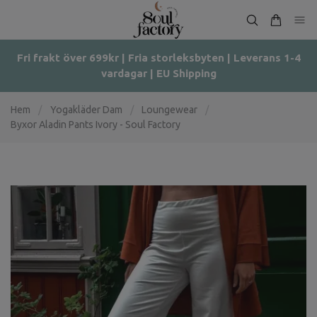
Fri frakt över 699kr | Fria storleksbyten | Leverans 1-4
vardagar | EU Shipping
Hem
/
Yogakläder Dam
/
Loungewear
/
Byxor Aladin Pants Ivory - Soul Factory