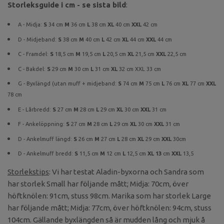
Storleksguide i cm - se sista bild
:
A - Midja:
S
34 cm
M
36 cm
L
38 cm
XL
40 cm
XXL
42 cm
D - Midjeband:
S
38 cm
M
40 cm
L
42 cm
XL
44 cm
XXL
44 cm
C - Framdel:
S
18,5 cm
M
19,5 cm
L
20,5 cm
XL
21,5 cm
XXL
22,5 cm
C - Bakdel:
S
29 cm
M
30 cm
L
31 cm
XL
32 cm XXL 33 cm
G - Byxlängd (utan muff + midjeband:
S
74 cm
M
75 cm
L
76 cm
XL
77 cm
XXL
78 cm
E - Lårbredd:
S
27 cm
M
28 cm
L
29 cm
XL
30 cm
XXL
31 cm
F - Ankelöppning:
S
27 cm
M
28 cm
L
29 cm
XL
30 cm
XXL
31 cm
D - Ankelmuff längd:
S
26 cm
M
27 cm
L
28 cm
XL
29
cm
XXL
30cm
D - Ankelmuff bredd:
S
11,5 cm
M
12 cm
L
12,5 cm
XL 13
cm
XXL
13,5
Storlekstips
: Vi har testat Aladin-byxorna och Sandra som
har storlek Small har följande mått; Midja: 70cm, över
höftknölen: 91cm, stuss 98cm. Marika som har storlek Large
har följande mått; Midja: 77cm, över höftknölen: 94cm, stuss
104cm. Gällande byxlängden så är mudden lång och mjuk å