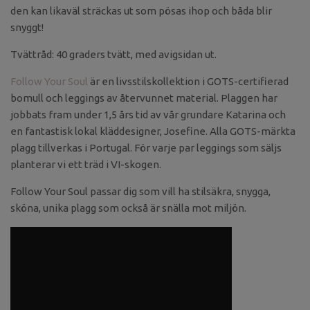
den kan likaväl sträckas ut som pösas ihop och båda blir
snyggt!
Tvättråd: 40 graders tvätt, med avigsidan ut.
Follow Your Soul
är en livsstilskollektion i GOTS-certifierad
bomull och leggings av återvunnet material. Plaggen har
jobbats fram under 1,5 års tid av vår grundare Katarina och
en fantastisk lokal kläddesigner, Josefine. Alla GOTS-märkta
plagg tillverkas i Portugal. För varje par leggings som säljs
planterar vi ett träd i VI-skogen.
Follow Your Soul passar dig som vill ha stilsäkra, snygga,
sköna, unika plagg som också är snälla mot miljön.