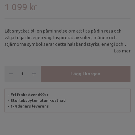
1 099 kr
Låt smycket bli en påminnelse om att lita på din resa och
våga följa din egen väg. Inspirerat av solen, månen och
stjärnorna symboliserar detta halsband styrka, energi och
vägledning.
Läs mer
Lägg i korgen
- Fri frakt över 699kr
- Storleksbyten utan kostnad
- 1-4 dagars leverans