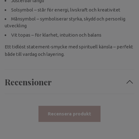
Justerbar längd
Solsymbol – står för energi, livskraft och kreativitet
Månsymbol – symboliserar styrka, skydd och personlig
utveckling
Vit topas – för klarhet, intuition och balans
Ett tidlöst statement-smycke med spirituell känsla – perfekt
både till vardag och layering.
Recensioner
Recensera produkt