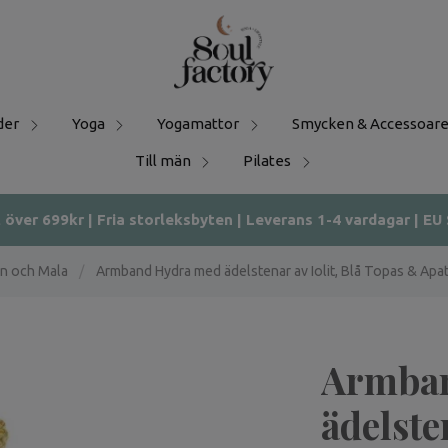
der
Yoga
Yogamattor
Smycken & Accessoare
Till män
Pilates
t över 699kr | Fria storleksbyten | Leverans 1-4 vardagar | EU
n och Mala
/
Armband Hydra med ädelstenar av Iolit, Blå Topas & Apati
Armba
ädelsten