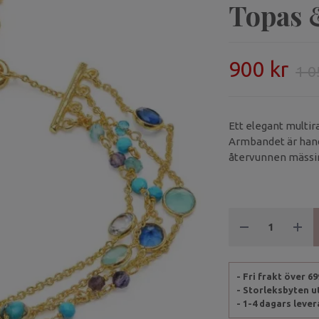
Topas &
900 kr
1 0
Ett elegant multir
Armbandet är handg
återvunnen mässing
topas och apatit.
- Fri frakt över 6
- Storleksbyten 
- 1-4 dagars leve