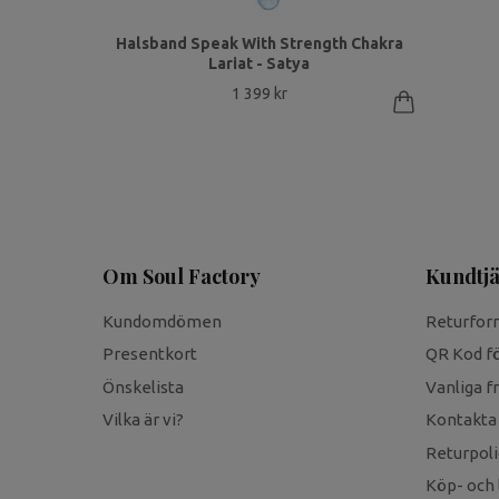
Halsband Speak With Strength Chakra
Lariat - Satya
1 399 kr
Om Soul Factory
Kundtjä
Kundomdömen
Returfor
Presentkort
QR Kod fö
Önskelista
Vanliga f
Vilka är vi?
Kontakta
Returpoli
Köp- och 