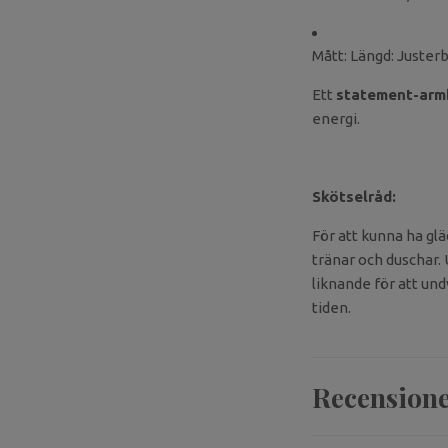
Mått: Längd: Juster
Ett
statement-arm
energi.
Skötselråd:
För att kunna ha gl
tränar och duschar. 
liknande för att und
tiden.
Recension