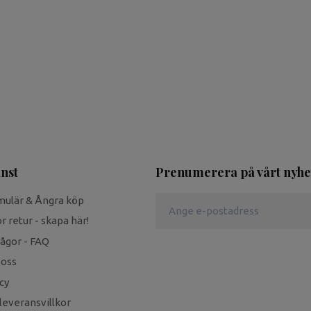
nst
Prenumerera på vårt nyhe
mulär & Ångra köp
r retur - skapa här!
rågor - FAQ
 oss
cy
leveransvillkor