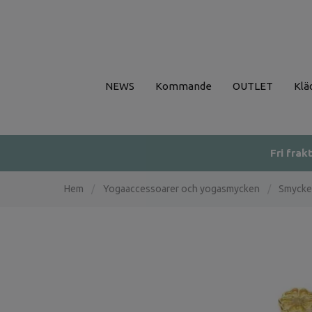
NEWS
Kommande
OUTLET
Klä
Fri frak
Hem
/
Yogaaccessoarer och yogasmycken
/
Smycke