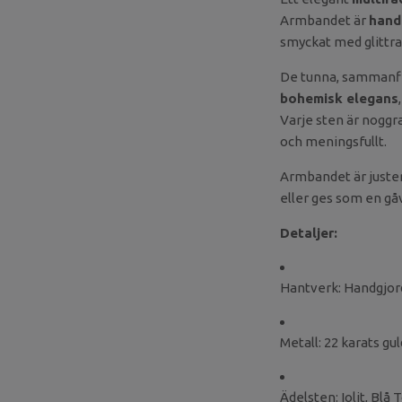
Armbandet är
handg
smyckat med glittr
De tunna, sammanfl
bohemisk elegans
Varje sten är noggra
och meningsfullt.
Armbandet är juster
eller ges som en gå
Detaljer:
Hantverk: Handgjord
Metall: 22 karats g
Ädelsten: Iolit, Blå