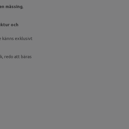
en mässing
,
uktur och
e känns exklusivt
k, redo att bäras