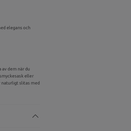
 med elegans och
a av dem när du
n smyckesask eller
 naturligt slitas med