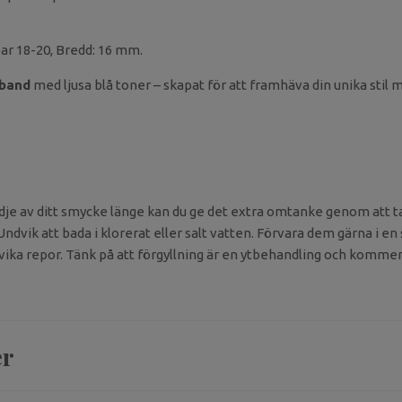
bar 18-20, Bredd: 16 mm.
band
med ljusa blå toner – skapat för att framhäva din unika stil
ädje av ditt smycke länge kan du ge det extra omtanke genom att t
Undvik att bada i klorerat eller salt vatten. Förvara dem gärna i e
vika repor. Tänk på att förgyllning är en ytbehandling och kommer
er