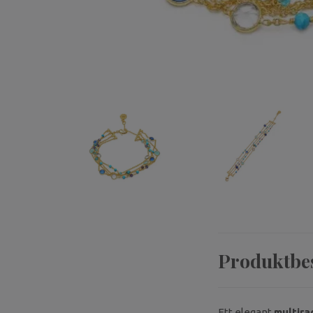
Produktbe
Ett elegant
multira