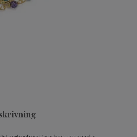
skrivning
digt armband
som fångar ljuset i varje rörelse.