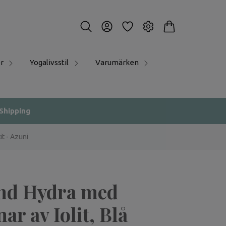
r
Yogalivsstil
Varumärken
 Shipping
t - Azuni
nd Hydra med
ar av Iolit, Blå