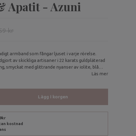
 Apatit - Azuni
59 kr
adigt armband som fångar ljuset i varje rörelse.
jort av skickliga artisaner i 22 karats guldpläterad
, smyckat med glittrande nyanser av iolite, blå
Läs mer
Lägg i korgen
99kr
utan kostnad
rans