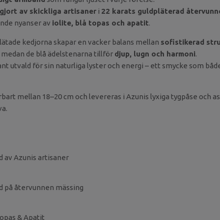
jort av skickliga artisaner
i
22 karats guldpläterad återvunn
ande nyanser av
iolite, blå topas och apatit
.
ätade kedjorna skapar en vacker balans mellan
sofistikerad str
, medan de blå ädelstenarna tillför
djup, lugn och harmoni
.
nt utvald för sin naturliga lyster och energi – ett smycke som båd
bart mellan 18–20 cm och levereras i Azunis lyxiga tygpåse och as
va.
 av Azunis artisaner
uld på återvunnen mässing
 Topas & Apatit