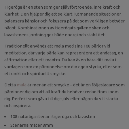
Tigeröga är en sten som ger självförtroende, inre kraft och
klarhet. Den hjälper dig att se klart i utmanande situationer,
balansera känslor och fokusera på det som verkligen betyder
något. Kombinationen av tigerögats gyllene sken och
lavastenens jordning ger både energi och stabilitet.
Traditionellt används ett mala med sina 108 pärlor vid
meditation, där varje pärla kan representera ett andetag, en
affirmation eller ett mantra. Du kan även bära ditt mala i
vardagen som en påminnelse om din egen styrka, eller som
ett unikt och spirituellt smycke.
Detta
mala
är mer än ett smycke – det är en följeslagare som
påminner dig om att all kraft du behöver redan finns inom
dig. Perfekt som gåva till dig själv eller någon du vill stärka
och inspirera.
108 naturliga stenar i tigeröga och lavasten
Stenarna mäter 8mm