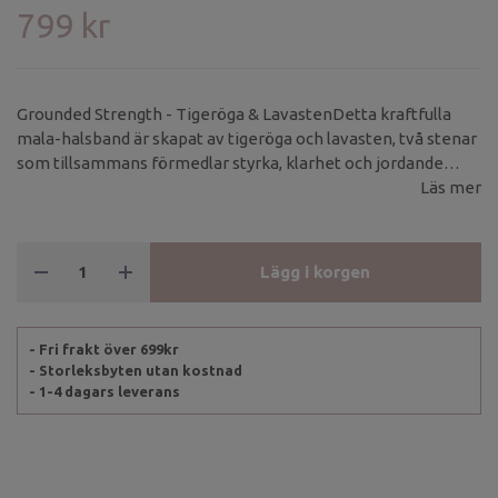
799 kr
Grounded Strength - Tigeröga & LavastenDetta kraftfulla
mala-halsband är skapat av tigeröga och lavasten, två stenar
som tillsammans förmedlar styrka, klarhet och jordande
energi. Med 108 naturliga stenar, en gurupärla i lavasten, en
Läs mer
svart silkestofs och silvriga mellandelar förenar halsbandet
både elegans och kraftfull symbolik.
Lägg i korgen
- Fri frakt över 699kr
- Storleksbyten utan kostnad
- 1-4 dagars leverans