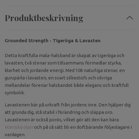
Produktbeskrivning
Grounded Strength - Tigeröga & Lavasten
Detta kraftfulla mala-halsband är skapat av tigeröga och
lavasten, två stenar som tillsammans förmedlar styrka,
klarhet och jordande energi. Med 108 naturliga stenar, en
gurupärla i lavasten, en svart silkestofs och silvriga
mellandelar förenar halsbandet både elegans och kraftfull
symbolik.
Lavastenen bär på urkraft från jordens inre. Den hjälper dig
att grunda dig, stå stabil i förändring och släppa oro.
Lavastenen är också porös, vilket gör att den kan bära
eteriska oljor
och på så sätt bli en doftbärande följeslagare i
vardagen.