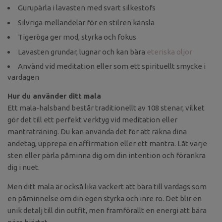
Gurupärla i lavasten med svart silkestofs
Silvriga mellandelar för en stilren känsla
Tigeröga ger mod, styrka och fokus
Lavasten grundar, lugnar och kan bära
eteriska oljor
Använd vid meditation eller som ett spirituellt smycke i
vardagen
Hur du använder ditt mala
Ett mala-halsband består traditionellt av 108 stenar, vilket
gör det till ett perfekt verktyg vid meditation eller
mantraträning. Du kan använda det för att räkna dina
andetag, upprepa en affirmation eller ett mantra. Låt varje
sten eller pärla påminna dig om din intention och förankra
dig i nuet.
Men ditt mala är också lika vackert att bära till vardags som
en påminnelse om din egen styrka och inre ro. Det blir en
unik detalj till din outfit, men framförallt en energi att bära