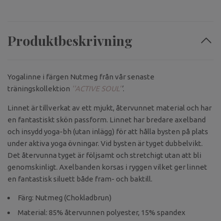
Produktbeskrivning
Yogalinne i färgen Nutmeg från vår senaste
träningskollektion
''ACTIVE SOUL'
'
.
Linnet är tillverkat av ett mjukt, återvunnet material och har
en fantastiskt skön passform. Linnet har bredare axelband
och insydd yoga-bh (utan inlägg) för att hålla bysten på plats
under aktiva yoga övningar. Vid bysten är tyget dubbelvikt.
Det återvunna tyget är följsamt och stretchigt utan att bli
genomskinligt. Axelbanden korsas i ryggen vilket ger linnet
en fantastisk siluett både fram- och baktill.
Färg: Nutmeg (Chokladbrun)
Material: 85% återvunnen polyester, 15% spandex