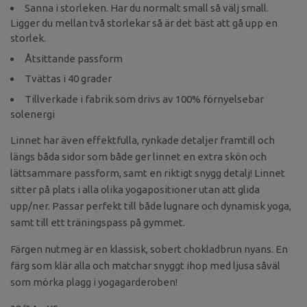
Sanna i storleken. Har du normalt small så välj small.
Ligger du mellan två storlekar så är det bäst att gå upp en
storlek.
Åtsittande passform
Tvättas i 40 grader
Tillverkade i fabrik som drivs av 100% förnyelsebar
solenergi
Linnet har även effektfulla, rynkade detaljer framtill och
längs båda sidor som både ger linnet en extra skön och
lättsammare passform, samt en riktigt snygg detalj! Linnet
sitter på plats i alla olika yogapositioner utan att glida
upp/ner. Passar perfekt till både lugnare och dynamisk yoga,
samt till ett träningspass på gymmet.
Färgen nutmeg är en klassisk, sobert chokladbrun nyans. En
färg som klär alla och matchar snyggt ihop med ljusa såväl
som mörka plagg i yogagarderoben!