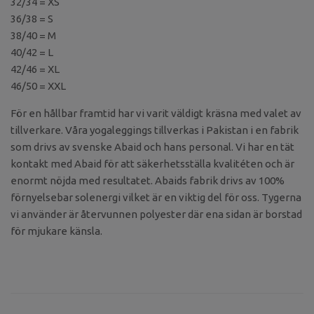
32/34 = XS
36/38 = S
38/40 = M
40/42 = L
42/46 = XL
46/50 = XXL
För en hållbar framtid har vi varit väldigt kräsna med valet av
tillverkare. Våra yogaleggings tillverkas i Pakistan i en fabrik
som drivs av svenske Abaid och hans personal. Vi har en tät
kontakt med Abaid för att säkerhetsställa kvalitéten och är
enormt nöjda med resultatet. Abaids fabrik drivs av 100%
förnyelsebar solenergi vilket är en viktig del för oss. Tygerna
vi använder är återvunnen polyester där ena sidan är borstad
för mjukare känsla.