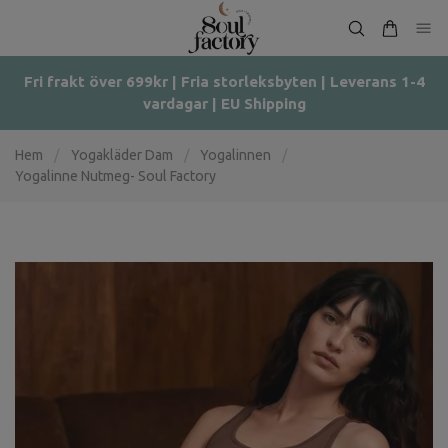
Fri frakt över 699kr | Fria storleksbyten | Leverans 1-4
vardagar | EU Shipping
Hem
/
Yogakläder Dam
/
Yogalinnen
/
Yogalinne Nutmeg- Soul Factory