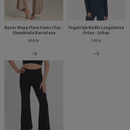
Byxor Maya Flare Pants Clay -
Yogatröja Budhi Longsleeve
Shambhala Barcelona
Orion - Urban
699 kr
749 kr