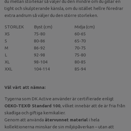
du mellan storlekar så väljer du den mindre om du gillar en
tight och skulpterande känsla, om du istället hellre föredrar
extra andrum så väljer du den större storleken.
STORLEK
Byst (cm)
Midja (cm)
XS
75-80
60-65
S
80-86
65-70
M
86-92
70-75
L
92-98
75-80
XL
98-104
80-85
XXL
104-114
85-94
Väl värt att nämna:
Tygerna som DK Active använder är certifierade enligt
OEKO-TEX® Standard 100
, vilket innebär att de är fria från
skadliga och giftiga kemikalier.
Genom att använda
återvunnet material
i hela
kollektionerna minskar de sin miljöpåverkan – utan att