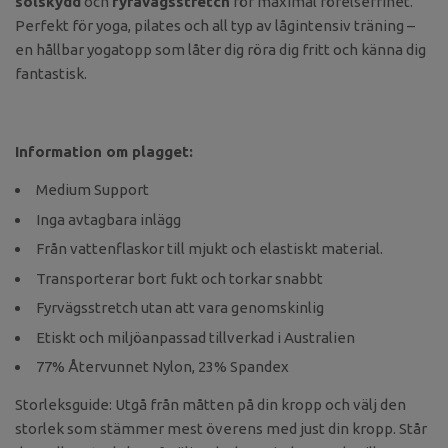
solskydd
och
fyra­vägsstretch
för maximal rörelsefrihet.
Perfekt för yoga, pilates och all typ av lågintensiv träning –
en hållbar yogatopp som låter dig röra dig fritt och känna dig
fantastisk.
Information om plagget:
Medium Support
Inga avtagbara inlägg
Från vattenflaskor till mjukt och elastiskt material.
Transporterar bort fukt och torkar snabbt
Fyrvägsstretch utan att vara genomskinlig
Etiskt och miljöanpassad tillverkad i Australien
77% Återvunnet Nylon, 23% Spandex
Storleksguide: Utgå från måtten på din kropp och välj den
storlek som stämmer mest överens med just din kropp. Står