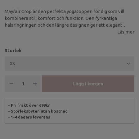
Mayfair Crop är den perfekta yogatoppen för dig som vill
kombinera stil, komfort och funktion. Den fyrkantiga
halsringningen och den längre designen ger ett elegant
intryck, medan den mjuka underbysten ger medelhögt stöd
Läs mer
utan inlägg – för en naturlig känsla under rörelse.
Storlek
Lägg i korgen
- Fri frakt över 699kr
- Storleksbyten utan kostnad
- 1-4 dagars leverans