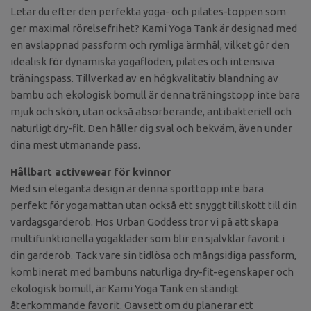
Letar du efter den perfekta yoga- och pilates-toppen som
ger maximal rörelsefrihet? Kami Yoga Tank är designad med
en avslappnad passform och rymliga ärmhål, vilket gör den
idealisk för dynamiska yogaflöden, pilates och intensiva
träningspass. Tillverkad av en högkvalitativ blandning av
bambu och ekologisk bomull är denna träningstopp inte bara
mjuk och skön, utan också absorberande, antibakteriell och
naturligt dry-fit. Den håller dig sval och bekväm, även under
dina mest utmanande pass.
Hållbart activewear för kvinnor
Med sin eleganta design är denna sporttopp inte bara
perfekt för yogamattan utan också ett snyggt tillskott till din
vardagsgarderob. Hos Urban Goddess tror vi på att skapa
multifunktionella yogakläder som blir en självklar favorit i
din garderob. Tack vare sin tidlösa och mångsidiga passform,
kombinerat med bambuns naturliga dry-fit-egenskaper och
ekologisk bomull, är Kami Yoga Tank en ständigt
återkommande favorit. Oavsett om du planerar ett