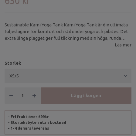
650 kr
Sustainable Kami Yoga Tank Kami Yoga Tank är din ultimata
följeslagare för komfort och stil under yoga och pilates. Det
extra långa plagget ger full täckning med sin höga, runda
halsringning och den smidiga midjebandet håller toppen på
Läs mer
plats.
Storlek
Lägg i korgen
- Fri frakt över 699kr
- Storleksbyten utan kostnad
- 1-4 dagars leverans