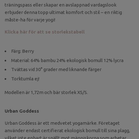
träningspass eller skapar en avslappnad vardagslook
erbjuder denna topp ultimat komfort och stil – en riktig
måste-ha för varje yogi!
Klicka här för att se storlekstabell
Färg: Berry
Material: 64% bambu 24% ekologisk bomull 12% lycra
Tvättas vid 30° grader med liknande färger
Torktumla ej!
Modellen är 1,72m och bär storlek XS/S.
Urban Goddess
Urban Goddess är ett medvetet yogamärke. Företaget
använder endast certifierat ekologisk bomull till sina plagg,
vilket inte enbart är snällt mot människorna som arbetar