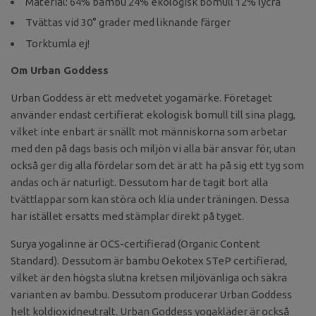
Material: 64% bambu 24% ekologisk bomull 12% lycra
Tvättas vid 30° grader med liknande färger
Torktumla ej!
Om Urban Goddess
Urban Goddess är ett medvetet yogamärke. Företaget
använder endast certifierat ekologisk bomull till sina plagg,
vilket inte enbart är snällt mot människorna som arbetar
med den på dags basis och miljön vi alla bär ansvar för, utan
också ger dig alla fördelar som det är att ha på sig ett tyg som
andas och är naturligt. Dessutom har de tagit bort alla
tvättlappar som kan störa och klia under träningen. Dessa
har istället ersatts med stämplar direkt på tyget.
Surya yogalinne är OCS-certifierad (Organic Content
Standard). Dessutom är bambu Oekotex STeP certifierad,
vilket är den högsta slutna kretsen miljövänliga och säkra
varianten av bambu. Dessutom producerar Urban Goddess
helt koldioxidneutralt.
Urban Goddess yogakläder är också