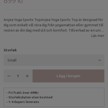
699 kr
Anjea Yoga Sports TopAnjea Yoga Sports Top är designad för
dig som enkelt vill röra dig från yogamattan eller gymmet till
resten av din dag med stil och komfort. Tillverkad av en unik
blandning av 64 % bambu, 24 % ekologisk bomull och 12 %
Läs mer
Lycra, känns Anjea Top mjuk mot huden, andas väl och följer
smidigt med i varje rörelse och asana.
Storlek
Lägg i korgen
- Fri frakt över 699kr
- Storleksbyten utan kostnad
- 1-4 dagars leverans