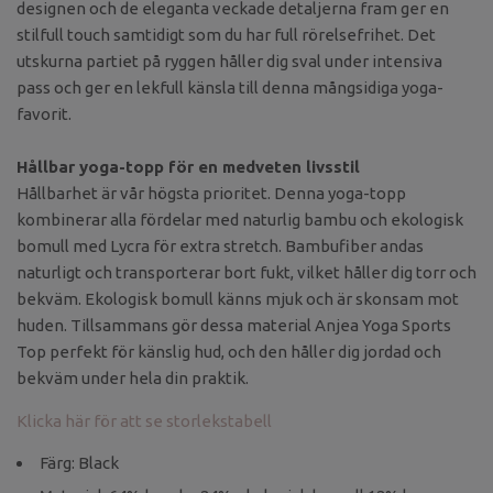
designen och de eleganta veckade detaljerna fram ger en
stilfull touch samtidigt som du har full rörelsefrihet. Det
utskurna partiet på ryggen håller dig sval under intensiva
pass och ger en lekfull känsla till denna mångsidiga yoga-
favorit.
Hållbar yoga-topp för en medveten livsstil
Hållbarhet är vår högsta prioritet. Denna yoga-topp
kombinerar alla fördelar med naturlig bambu och ekologisk
bomull med Lycra för extra stretch. Bambufiber andas
naturligt och transporterar bort fukt, vilket håller dig torr och
bekväm. Ekologisk bomull känns mjuk och är skonsam mot
huden. Tillsammans gör dessa material Anjea Yoga Sports
Top perfekt för känslig hud, och den håller dig jordad och
bekväm under hela din praktik.
Klicka här för att se storlekstabell
Färg: Black