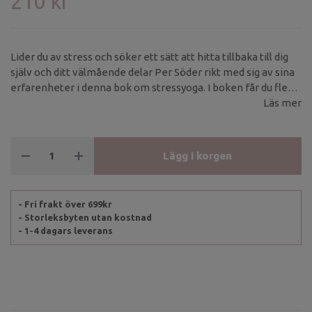
210 kr
Lider du av stress och söker ett sätt att hitta tillbaka till dig
själv och ditt välmående delar Per Söder rikt med sig av sina
erfarenheter i denna bok om stressyoga. I boken får du flera
handfasta övningar som ger resultat.
Läs mer
Lägg i korgen
- Fri frakt över 699kr
- Storleksbyten utan kostnad
- 1-4 dagars leverans