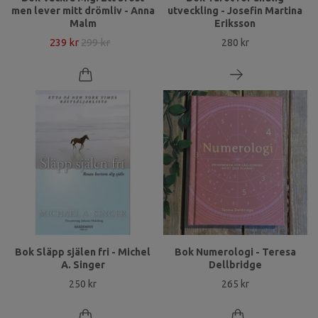
men lever mitt drömliv - Anna
utveckling - Josefin Martina
Malm
Eriksson
239 kr
299 kr
280 kr
Bok Släpp själen fri - Michel
Bok Numerologi - Teresa
A. Singer
Dellbridge
250 kr
265 kr