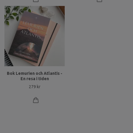
Bok Lemurien och Atlantis -
En resa i tiden
279 kr