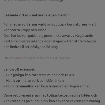
Läkande örter – naturens egen medicin
Följ med in i örternas värld och upptäck hur naturens kraft
kan stötta kropp och sinne.
Den här boken guidar dig genom ett urval av välgörande
växter och deras läkande egenskaper – från att förebygga
och lindra till att påskynda läkning.
Du kan även se våra rena ört tinkturer här
Lär dig till exempel:
– Hur
ginkgo
kan förbättra minne och fokus
– Hur
isop
lindrar värk och blåmärken
– Hur
citronmeliss
kan höja humöret och lugna sinnet
Varje ört presenteras med tydliga texter, vackra bilder och
konkreta tips på hur du själv kan använda växten i din vardag