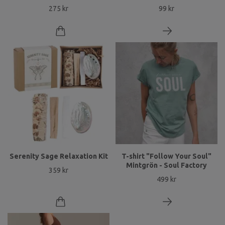
275 kr
99 kr
Serenity Sage Relaxation Kit
T-shirt "Follow Your Soul"
Mintgrön - Soul Factory
359 kr
499 kr