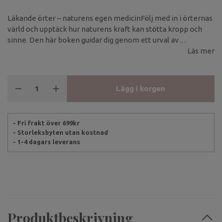
Läkande örter – naturens egen medicinFölj med in i örternas
värld och upptäck hur naturens kraft kan stötta kropp och
sinne. Den här boken guidar dig genom ett urval av
välgörande växter och deras läkande egenskaper – från att
Läs mer
förebygga och lindra till att påskynda läkning.
Lägg i korgen
- Fri frakt över 699kr
- Storleksbyten utan kostnad
- 1-4 dagars leverans
Produktbeskrivning