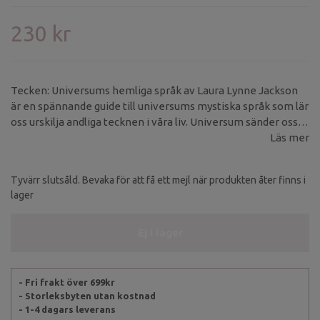
230 kr
Tecken: Universums hemliga språk av Laura Lynne Jackson
är en spännande guide till universums mystiska språk som lär
oss urskilja andliga tecknen i våra liv. Universum sänder oss
konstant tecken och budskap för att kommunicera med och
Läs mer
styra oss mot ett högre livssyfte.
Tyvärr slutsåld. Bevaka för att få ett mejl när produkten åter finns i
lager
Ej i lager
- Fri frakt över 699kr
- Storleksbyten utan kostnad
- 1-4 dagars leverans