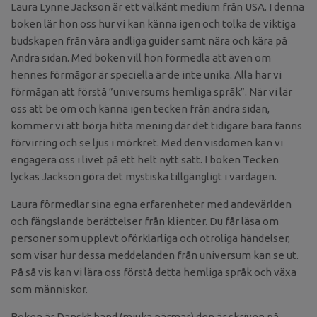
Laura Lynne Jackson är ett välkänt medium från USA. I denna
boken lär hon oss hur vi kan känna igen och tolka de viktiga
budskapen från våra andliga guider samt nära och kära på
Andra sidan. Med boken vill hon förmedla att även om
hennes förmågor är speciella är de inte unika. Alla har vi
förmågan att förstå ”universums hemliga språk”. När vi lär
oss att be om och känna igen tecken från andra sidan,
kommer vi att börja hitta mening där det tidigare bara fanns
förvirring och se ljus i mörkret. Med den visdomen kan vi
engagera oss i livet på ett helt nytt sätt. I boken Tecken
lyckas Jackson göra det mystiska tillgängligt i vardagen.
Laura förmedlar sina egna erfarenheter med andevärlden
och fängslande berättelser från klienter. Du får läsa om
personer som upplevt oförklarliga och otroliga händelser,
som visar hur dessa meddelanden från universum kan se ut.
På så vis kan vi lära oss förstå detta hemliga språk och växa
som människor.
Boken är Danskt band (mjuka pärmar) den är skriven på