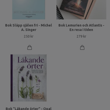
Bok Släpp själen fri - Michel
Bok Lemurien och Atlantis -
A. Singer
En resa i tiden
250 kr
279 kr
Bok "Läkande örter" - Opal